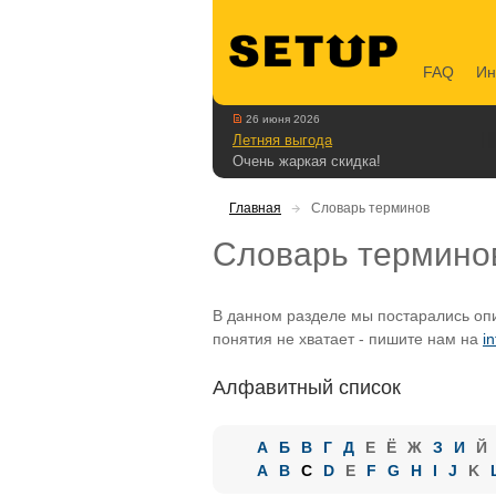
FAQ
Ин
26 июня 2026
Летняя выгода
Очень жаркая скидка!
Главная
Словарь терминов
Словарь термино
В данном разделе мы постарались опи
понятия не хватает - пишите нам на
i
Алфавитный список
А
Б
В
Г
Д
Е
Ё
Ж
З
И
Й
A
B
C
D
E
F
G
H
I
J
K