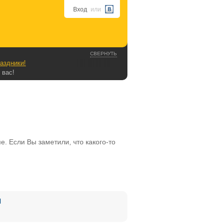
Вход
или
СВЕРНУТЬ
аздники!
 вас!
. Если Вы заметили, что какого-то
Я