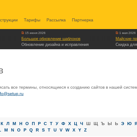
струкции
Тарифы
Рассылка
Партнерка
15 июня 2026
1 мая 2026
Большое обновление шаблонов
Майские пр
Обновление дизайна и исправления
Скидка для
в
сать все термины, относящиеся к созданию сайтов в нашей системе
nfo@setup.ru
К
Л
М
Н
О
П
Р
С
Т
У
Ф
Х
Ц
Ч
Ш
Щ
Ъ
Ы
Ь
Э
Ю
L
M
N
O
P
Q
R
S
T
U
V
W
X
Y
Z