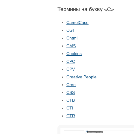
Термины на букву «C»
CamelCase
CGI
Chtml
CMS
Cookies
CPC
CPV
Creative People
Cron
CSS
CTB
CTI
CTR