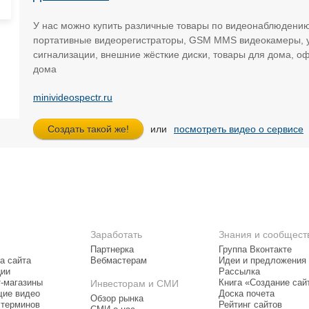
У нас можно купить различные товары по видеонаблюдени
портативные видеорегистраторы, GSM MMS видеокамеры, у
сигнализации, внешние жёсткие диски, товары для дома, о
дома
minivideospectr.ru
или
посмотреть видео о сервисе
Заработать
Знания и сообщест
Партнерка
Группа Вконтакте
а сайта
Вебмастерам
Идеи и предложения
ции
Рассылка
т-магазины
Инвесторам и СМИ
Книга «Создание сай
ие видео
Доска почета
Обзор рынка
 терминов
Рейтинг сайтов