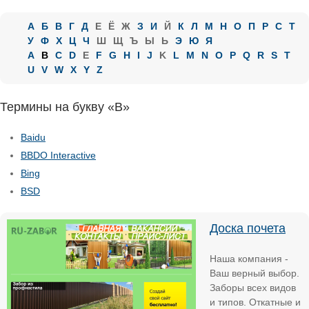
А
Б
В
Г
Д
Е
Ё
Ж
З
И
Й
К
Л
М
Н
О
П
Р
С
Т
У
Ф
Х
Ц
Ч
Ш
Щ
Ъ
Ы
Ь
Э
Ю
Я
A
B
C
D
E
F
G
H
I
J
K
L
M
N
O
P
Q
R
S
T
U
V
W
X
Y
Z
Термины на букву «B»
Baidu
BBDO Interactive
Bing
BSD
Доска почета
Наша компания -
Ваш верный выбор.
Заборы всех видов
и типов. Откатные и