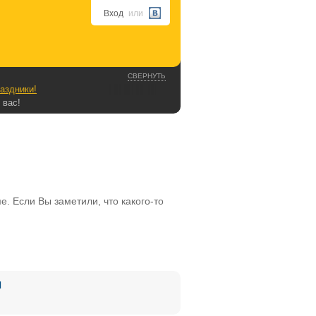
Вход
или
СВЕРНУТЬ
аздники!
 вас!
. Если Вы заметили, что какого-то
Я