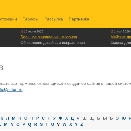
струкции
Тарифы
Рассылка
Партнерка
15 июня 2026
1 мая 2026
Большое обновление шаблонов
Майские пр
Обновление дизайна и исправления
Скидка для
в
сать все термины, относящиеся к созданию сайтов в нашей системе
nfo@setup.ru
К
Л
М
Н
О
П
Р
С
Т
У
Ф
Х
Ц
Ч
Ш
Щ
Ъ
Ы
Ь
Э
Ю
L
M
N
O
P
Q
R
S
T
U
V
W
X
Y
Z