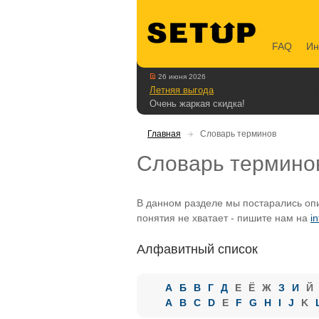
FAQ
Ин
26 июня 2026
Летняя выгода
Очень жаркая скидка!
Главная
Словарь терминов
Словарь термино
В данном разделе мы постарались опи
понятия не хватает - пишите нам на
i
Алфавитный список
А
Б
В
Г
Д
Е
Ё
Ж
З
И
Й
A
B
C
D
E
F
G
H
I
J
K