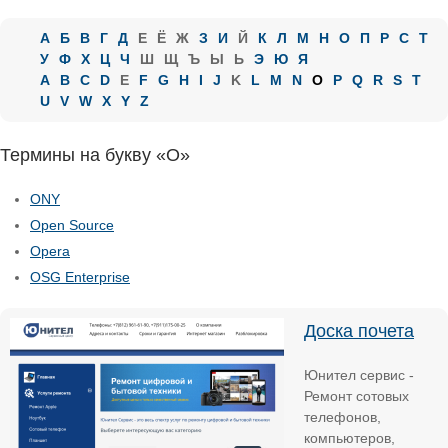
А
Б
В
Г
Д
Е
Ё
Ж
З
И
Й
К
Л
М
Н
О
П
Р
С
Т
У
Ф
Х
Ц
Ч
Ш
Щ
Ъ
Ы
Ь
Э
Ю
Я
A
B
C
D
E
F
G
H
I
J
K
L
M
N
O
P
Q
R
S
T
U
V
W
X
Y
Z
Термины на букву «O»
ONY
Open Source
Opera
OSG Enterprise
Доска почета
Юнител сервис -
Ремонт сотовых
телефонов,
компьютеров,