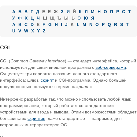
А
Б
В
Г
Д
Е
Ё
Ж
З
И
Й
К
Л
М
Н
О
П
Р
С
Т
У
Ф
Х
Ц
Ч
Ш
Щ
Ъ
Ы
Ь
Э
Ю
Я
A
B
C
D
E
F
G
H
I
J
K
L
M
N
O
P
Q
R
S
T
U
V
W
X
Y
Z
CGI
CGI
(
Common Gateway Interface
) — стандарт интерфейса, который
используется для связи внешней программы с
веб-серверами
.
Существует три варианта названия данного стандартного
интерфейса: шлюз,
скрипт
и CGI-программа. Однако большей
популярностью пользуется термин «
скрипт
».
Интерфейс разработан так, что можно использовать любой язык
программирования, который работает со стандартными
устройствами для ввода и вывода. Этими возможностями обладает
большинство
скриптов
, даже стандартные — например, для
встроенных интерпретаторов ОС.