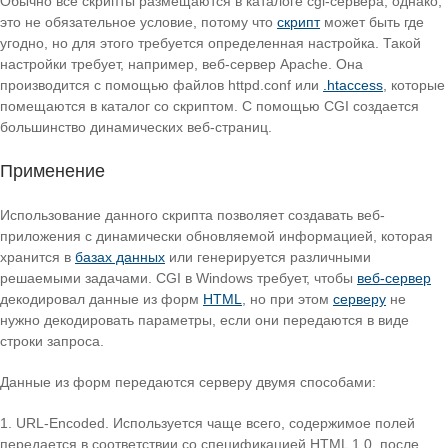
Обычно все скрипты размещаются в каталоге cgi-сервера, однако,
это не обязательное условие, потому что
скрипт
может быть где
угодно, но для этого требуется определенная настройка. Такой
настройки требует, например, веб-сервер Apache. Она
производится с помощью файлов httpd.conf или
.htaccess
, которые
помещаются в каталог со скриптом. С помощью CGI создается
большинство динамических веб-страниц.
Применение
Использование данного скрипта позволяет создавать веб-
приложения с динамически обновляемой информацией, которая
хранится в
базах данных
или генерируется различными
решаемыми задачами. CGI в Windows требует, чтобы
веб-сервер
декодировал данные из форм
HTML
, но при этом
серверу
не
нужно декодировать параметры, если они передаются в виде
строки запроса.
Данные из форм передаются серверу двумя способами:
URL-Encoded. Используется чаще всего, содержимое полей
передается в соответствии со спецификацией HTML 1.0, после