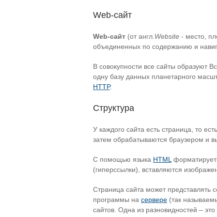
Web-сайт
Web-сайт
(от англ.
Website
- место, п
объединенных по содержанию и навиг
В совокупности все сайты образуют 
одну базу данных планетарного масшт
HTTP
.
Структура
У каждого сайта есть страница, то ес
затем обрабатываются браузером и вы
С помощью языка
HTML
форматируетс
(гиперссылки), вставляются изображе
Страница сайта может представлять 
программы на
сервере
(так называемы
сайтов. Одна из разновидностей – это