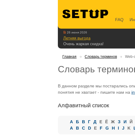
FAQ
Ин
26 июня 2026
Летняя выгода
Очень жаркая скидка!
Главная
Словарь терминов
Web-
Словарь термино
В данном разделе мы постарались опи
понятия не хватает - пишите нам на
i
Алфавитный список
А
Б
В
Г
Д
Е
Ё
Ж
З
И
Й
A
B
C
D
E
F
G
H
I
J
K