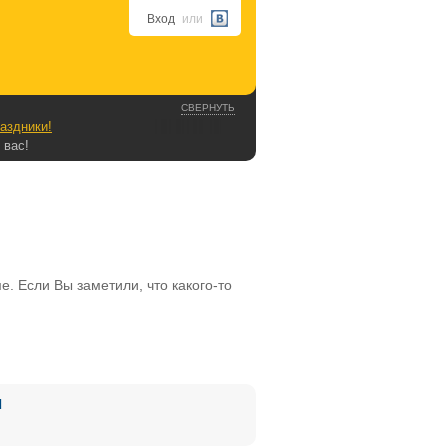
Вход
или
СВЕРНУТЬ
аздники!
 вас!
. Если Вы заметили, что какого-то
Я