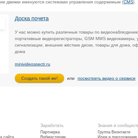
кие движки именуются системами управления содержимым (
CMS
).
Доска почета
У нас можно купить различные товары по видеонаблюдени
портативные видеорегистраторы, GSM MMS видеокамеры, у
сигнализации, внешние жёсткие диски, товары для дома, о
дома
minivideospectr.ru
или
посмотреть видео о сервисе
Заработать
Знания и сообщест
Партнерка
Группа Вконтакте
а сайта
Вебмастерам
Идеи и предложения