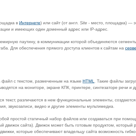
лощадка в
Интернете
) или сайт (от англ.
Site
- место, площадка) — э
ации и имеющих один доменный адрес или IP-адрес.
Всемирную паутину, в коммуникации которой объединяются сегмен
аба. Для обеспечения прямого доступа клиентов к сайтам на
серв
ть файл с текстом, размеченным на языке
HTML
. Такие файлы загр
водятся на мониторе, экране КПК, принтере, синтезаторе речи и 
я текст, различаются в нем функциональные элементы, создаются
ния, звукозаписи, видео и другие элементы мультимедиа.
собой простой статичный набор файлов или создаваться при помо
й движок сайта). Движок может быть готовым продуктом, который 
 движки, которые обеспечивают владельцу сайта возможность гибко