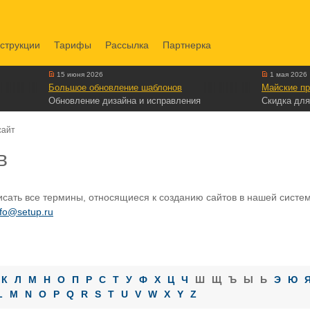
струкции
Тарифы
Рассылка
Партнерка
15 июня 2026
1 мая 2026
Большое обновление шаблонов
Майские пр
Обновление дизайна и исправления
Скидка для
сайт
в
сать все термины, относящиеся к созданию сайтов в нашей системе
nfo@setup.ru
К
Л
М
Н
О
П
Р
С
Т
У
Ф
Х
Ц
Ч
Ш
Щ
Ъ
Ы
Ь
Э
Ю
L
M
N
O
P
Q
R
S
T
U
V
W
X
Y
Z