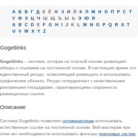
А
Б
В
Г
Д
Е
Ё
Ж
З
И
Й
К
Л
М
Н
О
П
Р
С
Т
У
Ф
Х
Ц
Ч
Ш
Щ
Ъ
Ы
Ь
Э
Ю
Я
A
B
C
D
E
F
G
H
I
J
K
L
M
N
O
P
Q
R
S
T
U
V
W
X
Y
Z
Gogetlinks
Gogetlinks
– система, которая на платной основе размещает
обзоры с ссылками на постоянной основе. В настоящее время это
единственный ресурс, позволяющий размещать и использовать
графические объекты. Ресурс сотрудничает с качественными
рекламными площадками, гарантирующими сохранность
размещенных ссылок.
Описание
Система Gogetlinks позволяет
оптимизаторам
использовать
естественные ссылки на постоянной основе. Веб-мастерам при
этом нет необходимости использовать фильтры
поисковых систем
.