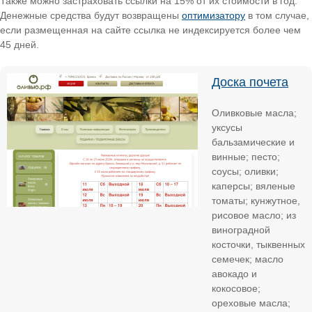
Также можно застраховать ссылки на 15% от их стоимости в год.
Денежные средства будут возвращены
оптимизатору
в том случае,
если размещенная на сайте ссылка не индексируется более чем
45 дней.
Доска почета
Оливковые масла;
уксусы
бальзамические и
винные; песто;
соусы; оливки;
каперсы; вяленые
томаты; кунжутное,
рисовое масло; из
виноградной
косточки, тыквенных
семечек; масло
авокадо и
кокосовое;
ореховые масла;