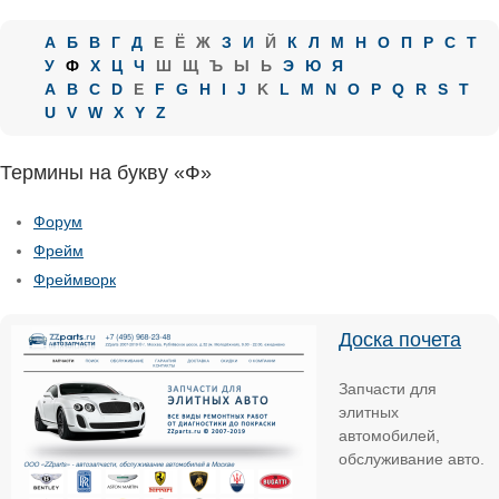
А
Б
В
Г
Д
Е
Ё
Ж
З
И
Й
К
Л
М
Н
О
П
Р
С
Т
У
Ф
Х
Ц
Ч
Ш
Щ
Ъ
Ы
Ь
Э
Ю
Я
A
B
C
D
E
F
G
H
I
J
K
L
M
N
O
P
Q
R
S
T
U
V
W
X
Y
Z
Термины на букву «Ф»
Форум
Фрейм
Фреймворк
Доска почета
Запчасти для
элитных
автомобилей,
обслуживание авто.