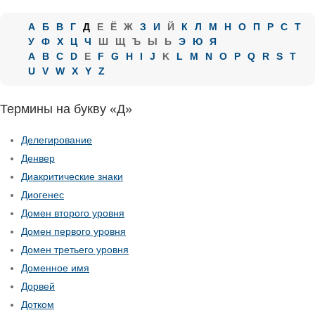
А
Б
В
Г
Д
Е
Ё
Ж
З
И
Й
К
Л
М
Н
О
П
Р
С
Т
У
Ф
Х
Ц
Ч
Ш
Щ
Ъ
Ы
Ь
Э
Ю
Я
A
B
C
D
E
F
G
H
I
J
K
L
M
N
O
P
Q
R
S
T
U
V
W
X
Y
Z
Термины на букву «Д»
Делегирование
Денвер
Диакритические знаки
Диогенес
Домен второго уровня
Домен первого уровня
Домен третьего уровня
Доменное имя
Дорвей
Дотком