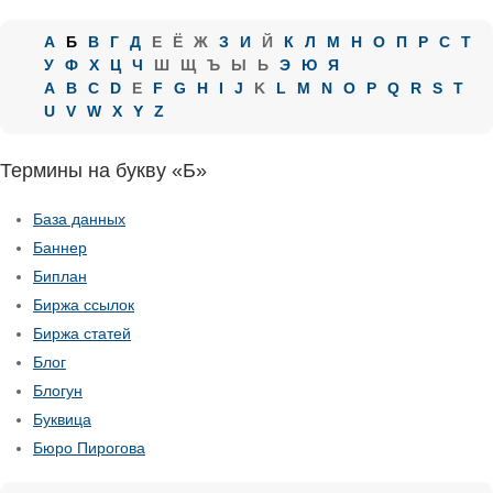
А
Б
В
Г
Д
Е
Ё
Ж
З
И
Й
К
Л
М
Н
О
П
Р
С
Т
У
Ф
Х
Ц
Ч
Ш
Щ
Ъ
Ы
Ь
Э
Ю
Я
A
B
C
D
E
F
G
H
I
J
K
L
M
N
O
P
Q
R
S
T
U
V
W
X
Y
Z
Термины на букву «Б»
База данных
Баннер
Биплан
Биржа ссылок
Биржа статей
Блог
Блогун
Буквица
Бюро Пирогова