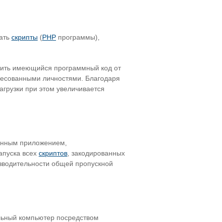
вать
скрипты
(
PHP
программы),
тить имеющийся программный код от
ресованными личностями. Благодаря
загрузки при этом увеличивается
венным приложением,
апуска всех
скриптов
, закодированных
изводительности общей пропускной
ьный компьютер посредством