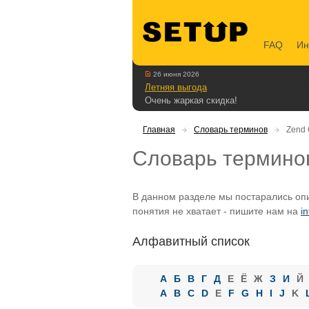
FAQ
Ин
26 июня 2026
Летняя выгода
Очень жаркая скидка!
Главная
Словарь терминов
Zend 
Словарь термино
В данном разделе мы постарались опи
понятия не хватает - пишите нам на
i
Алфавитный список
А
Б
В
Г
Д
Е
Ё
Ж
З
И
Й
A
B
C
D
E
F
G
H
I
J
K