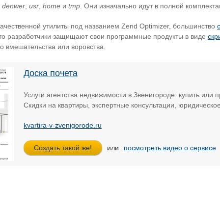
о
denwer
,
usr
,
home
и
tmp
. Они изначально идут в полной комплекта
качественной утилиты под названием Zend Optimizer, большинство
, что разработчики защищают свои программные продукты в виде
скр
о вмешательства или воровства.
Доска почета
Услуги агентства недвижимости в Звенигороде: купить или п
Скидки на квартиры, экспертные консультации, юридическо
kvartira-v-zvenigorode.ru
или
посмотреть видео о сервисе