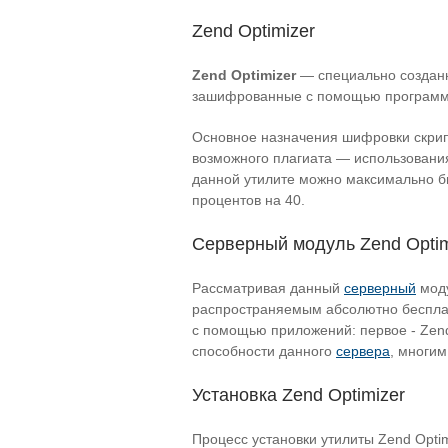
Zend Optimizer
Zend Optimizer
— специально созданн
зашифрованные с помощью программ
Основное назначения шифровки скрип
возможного плагиата — использовани
данной утилите можно максимально б
процентов на 40.
Серверный модуль Zend Optim
Рассматривая данный
серверный
моду
распространяемым абсолютно беспла
с помощью приложений: первое - Zend
способности данного
сервера
, многим
Установка Zend Optimizer
Процесс установки утилиты Zend Opti