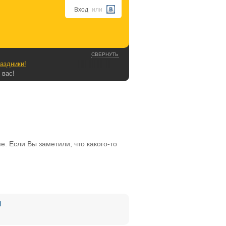
Вход
или
СВЕРНУТЬ
аздники!
 вас!
. Если Вы заметили, что какого-то
Я