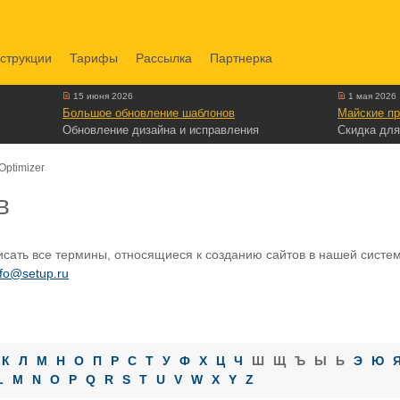
струкции
Тарифы
Рассылка
Партнерка
15 июня 2026
1 мая 2026
Большое обновление шаблонов
Майские пр
Обновление дизайна и исправления
Скидка для
Optimizer
в
сать все термины, относящиеся к созданию сайтов в нашей системе
nfo@setup.ru
К
Л
М
Н
О
П
Р
С
Т
У
Ф
Х
Ц
Ч
Ш
Щ
Ъ
Ы
Ь
Э
Ю
L
M
N
O
P
Q
R
S
T
U
V
W
X
Y
Z