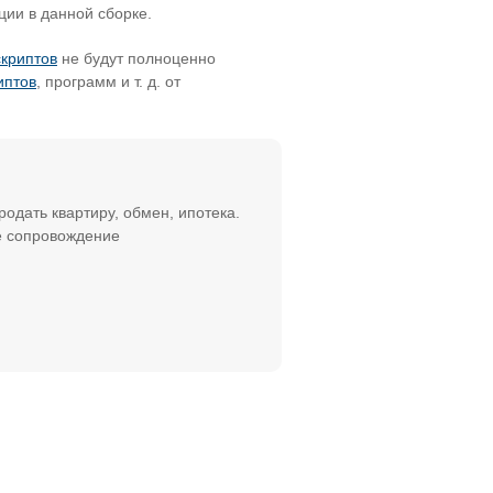
ции в данной сборке.
скриптов
не будут полноценно
иптов
, программ и т. д. от
родать квартиру, обмен, ипотека.
е сопровождение