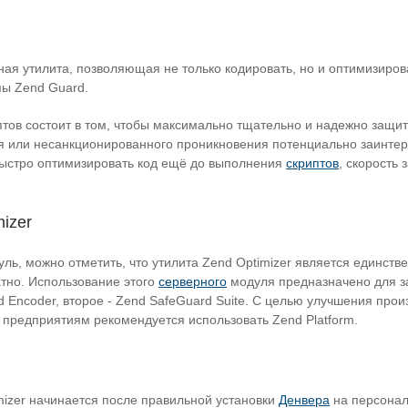
ая утилита, позволяющая не только кодировать, но и оптимизиро
ы Zend Guard.
тов состоит в том, чтобы максимально тщательно и надежно защи
я или несанкционированного проникновения потенциально заинте
ыстро оптимизировать код ещё до выполнения
скриптов
, скорость 
izer
ль, можно отметить, что утилита Zend Optimizer является единст
тно. Использование этого
серверного
модуля предназначено для з
 Encoder, второе - Zend SafeGuard Suite. С целью улучшения про
 предприятиям рекомендуется использовать Zend Platform.
mizer начинается после правильной установки
Денвера
на персонал