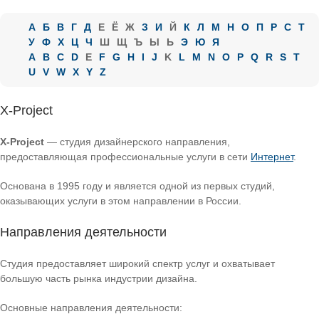
А
Б
В
Г
Д
Е
Ё
Ж
З
И
Й
К
Л
М
Н
О
П
Р
С
Т
У
Ф
Х
Ц
Ч
Ш
Щ
Ъ
Ы
Ь
Э
Ю
Я
A
B
C
D
E
F
G
H
I
J
K
L
M
N
O
P
Q
R
S
T
U
V
W
X
Y
Z
X-Project
X-Project
— студия дизайнерского направления,
предоставляющая профессиональные услуги в сети
Интернет
.
Основана в 1995 году и является одной из первых студий,
оказывающих услуги в этом направлении в России.
Направления деятельности
Студия предоставляет широкий спектр услуг и охватывает
большую часть рынка индустрии дизайна.
Основные направления деятельности: