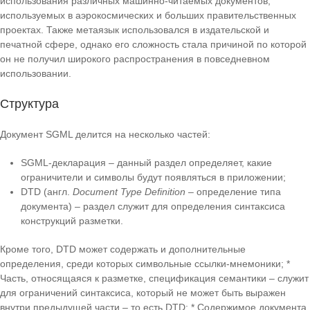
использования различных машинно-читаемых документов,
используемых в аэрокосмических и больших правительственных
проектах. Также метаязык использовался в издательской и
печатной сфере, однако его сложность стала причиной по которой
он не получил широкого распространения в повседневном
использовании.
Структура
Документ SGML делится на несколько частей:
SGML-декларация – данный раздел определяет, какие
ограничители и символы будут появляться в приложении;
DTD (англ.
Document Type Definition
– определение типа
документа) – раздел служит для определения синтаксиса
конструкций разметки.
Кроме того, DTD может содержать и дополнительные
определения, среди которых символьные ссылки-мнемоники; *
Часть, относящаяся к разметке, спецификация семантики – служит
для ограничений синтаксиса, который не может быть выражен
внутри предыдущей части – то есть DTD; * Содержимое документа