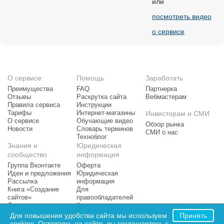
или
посмотреть видео
о сервисе
О сервисе
Помощь
Заработать
Преимущества
FAQ
Партнерка
Отзывы
Раскрутка сайта
Вебмастерам
Правила сервиса
Инструкции
Тарифы
Интернет-магазины
Инвесторам и СМИ
О сервисе
Обучающие видео
Обзор рынка
Новости
Словарь терминов
СМИ о нас
Техноблог
Знания и
Юридическая
сообщество
информация
Группа Вконтакте
Оферта
Идеи и предложения
Юридическая
Рассылка
информация
Книга «Создание
Для
сайтов»
правообладателей
Доска почета
Контактная
Рейтинг сайтов
информация
Для повышения удобства сайта мы используем
Принять
cookies. Оставаясь на сайте, вы соглашаетесь с