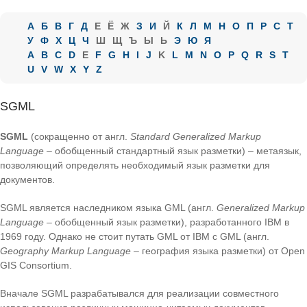
А
Б
В
Г
Д
Е
Ё
Ж
З
И
Й
К
Л
М
Н
О
П
Р
С
Т
У
Ф
Х
Ц
Ч
Ш
Щ
Ъ
Ы
Ь
Э
Ю
Я
A
B
C
D
E
F
G
H
I
J
K
L
M
N
O
P
Q
R
S
T
U
V
W
X
Y
Z
SGML
SGML
(сокращенно от англ.
Standard Generalized Markup
Language
– обобщенный стандартный язык разметки) – метаязык,
позволяющий определять необходимый язык разметки для
документов.
SGML является наследником языка GML (англ.
Generalized Markup
Language
– обобщенный язык разметки), разработанного IBM в
1969 году. Однако не стоит путать GML от IBM c GML (англ.
Geography Markup Language
– география языка разметки) от Open
GIS Consortium.
Вначале SGML разрабатывался для реализации совместного