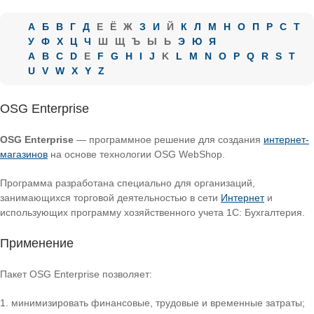
А
Б
В
Г
Д
Е
Ё
Ж
З
И
Й
К
Л
М
Н
О
П
Р
С
Т
У
Ф
Х
Ц
Ч
Ш
Щ
Ъ
Ы
Ь
Э
Ю
Я
A
B
C
D
E
F
G
H
I
J
K
L
M
N
O
P
Q
R
S
T
U
V
W
X
Y
Z
OSG Enterprise
OSG Enterprise
— программное решение для создания
интернет-
магазинов
на основе технологии OSG WebShop.
Программа разработана специально для организаций,
занимающихся торговой деятельностью в сети
Интернет
и
использующих программу хозяйственного учета 1C: Бухгалтерия.
Применение
Пакет OSG Enterprise позволяет:
минимизировать финансовые, трудовые и временные затраты;