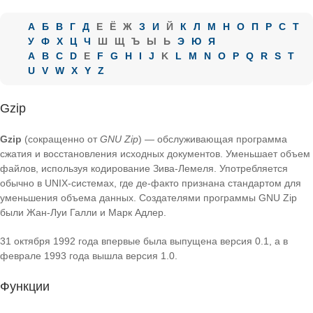
А
Б
В
Г
Д
Е
Ё
Ж
З
И
Й
К
Л
М
Н
О
П
Р
С
Т
У
Ф
Х
Ц
Ч
Ш
Щ
Ъ
Ы
Ь
Э
Ю
Я
A
B
C
D
E
F
G
H
I
J
K
L
M
N
O
P
Q
R
S
T
U
V
W
X
Y
Z
Gzip
Gzip
(сокращенно от
GNU Zip
) — обслуживающая программа
сжатия и восстановления исходных документов. Уменьшает объем
файлов, используя кодирование Зива-Лемеля. Употребляется
обычно в UNIX-системах, где де-факто признана стандартом для
уменьшения объема данных. Создателями программы GNU Zip
были Жан-Луи Галли и Марк Адлер.
31 октября 1992 года впервые была выпущена версия 0.1, а в
феврале 1993 года вышла версия 1.0.
Функции