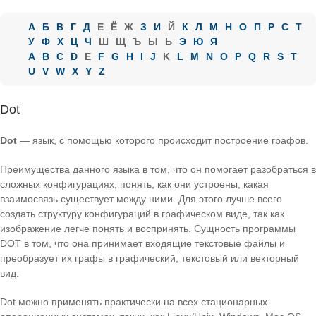
А
Б
В
Г
Д
Е
Ё
Ж
З
И
Й
К
Л
М
Н
О
П
Р
С
Т
У
Ф
Х
Ц
Ч
Ш
Щ
Ъ
Ы
Ь
Э
Ю
Я
A
B
C
D
E
F
G
H
I
J
K
L
M
N
O
P
Q
R
S
T
U
V
W
X
Y
Z
Dot
Dot
— язык, с помощью которого происходит построение графов.
Преимущества данного языка в том, что он помогает разобраться в
сложных конфигурациях, понять, как они устроены, какая
взаимосвязь существует между ними. Для этого лучше всего
создать структуру конфигураций в графическом виде, так как
изображение легче понять и воспринять. Сущность программы
DOT в том, что она принимает входящие текстовые файлы и
преобразует их графы в графический, текстовый или векторный
вид.
Dot можно применять практически на всех стационарных