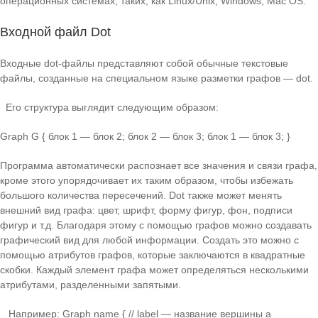
операционных системах, таких, как Linux/Unix, Windows, Mac OS.
Входной файл Dot
Входные dot-файлы представляют собой обычные текстовые
файлы, созданные на специальном языке разметки графов — dot.
Его структура выглядит следующим образом:
Graph G { блок 1 — блок 2; блок 2 — блок 3; блок 1 — блок 3; }
Программа автоматически распознает все значения и связи графа,
кроме этого упорядочивает их таким образом, чтобы избежать
большого количества пересечений. Dot также может менять
внешний вид графа: цвет, шрифт, форму фигур, фон, подписи
фигур и т.д. Благодаря этому с помощью графов можно создавать
графический вид для любой информации. Создать это можно с
помощью атрибутов графов, которые заключаются в квадратные
скобки. Каждый элемент графа может определяться несколькими
атрибутами, разделенными запятыми.
Например: Graph name { // label — название вершины a