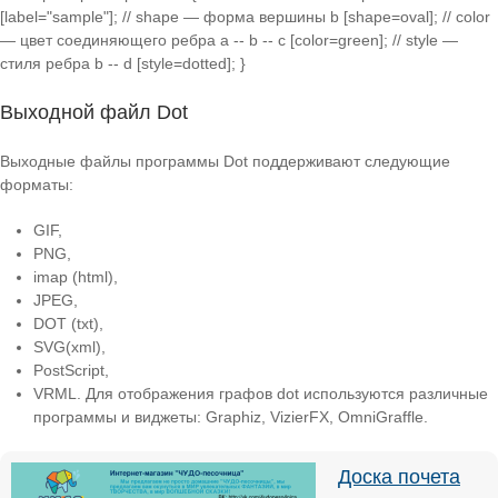
[label="sample"]; // shape — форма вершины b [shape=oval]; // color
— цвет соединяющего ребра a -- b -- c [color=green]; // style —
стиля ребра b -- d [style=dotted]; }
Выходной файл Dot
Выходные файлы программы Dot поддерживают следующие
форматы:
GIF,
PNG,
imap (html),
JPEG,
DOT (txt),
SVG(xml),
PostScript,
VRML. Для отображения графов dot используются различные
программы и виджеты: Graphiz, VizierFX, OmniGraffle.
Доска почета