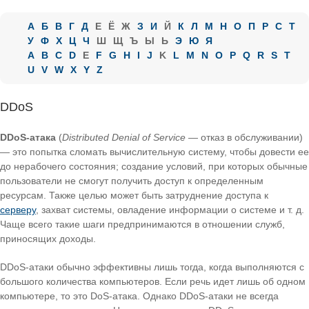
А
Б
В
Г
Д
Е
Ё
Ж
З
И
Й
К
Л
М
Н
О
П
Р
С
Т
У
Ф
Х
Ц
Ч
Ш
Щ
Ъ
Ы
Ь
Э
Ю
Я
A
B
C
D
E
F
G
H
I
J
K
L
M
N
O
P
Q
R
S
T
U
V
W
X
Y
Z
DDoS
DDoS-атака
(
Distributed Denial of Service
— отказ в обслуживании)
— это попытка сломать вычислительную систему, чтобы довести ее
до нерабочего состояния; создание условий, при которых обычные
пользователи не смогут получить доступ к определенным
ресурсам. Также целью может быть затруднение доступа к
серверу
, захват системы, овладение информации о системе и т. д.
Чаще всего такие шаги предпринимаются в отношении служб,
приносящих доходы.
DDoS-атаки обычно эффективны лишь тогда, когда выполняются с
большого количества компьютеров. Если речь идет лишь об одном
компьютере, то это DoS-атака. Однако DDoS-атаки не всегда