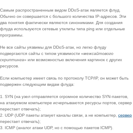
Самым распространенным видом DDoS-атак является флуд.
Обычно он совершается с большого количества IP-адресов. Эти
два понятия фактически являются синонимами. Для создания
флуда используются сетевые утилиты типа ping или отдельные
программы.
Не все сайты уязвимы для DDoS-атак, но легко флуду
подвергаются сайты с типом уязвимости «
межсайтового
скриптинга
» или возможностью включения картинок с других
ресурсов.
Если компьютер имеет связь по протоколу TCP/IP, он может быть
подвержен следующим видам флуда:
SYN (на узел отправляется огромное количество SYN-пакетов,
на атакуемом компьютере исчерпываются ресурсы портов, сервер
перестает отвечать);
UDP (UDP пакеты атакует каналы связи, а не компьютер,
сервер
перестает отвечать);
ICMP (аналог атаки UDP, но с помощью пакетов ICMP).