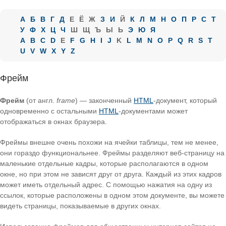
А
Б
В
Г
Д
Е
Ё
Ж
З
И
Й
К
Л
М
Н
О
П
Р
С
Т
У
Ф
Х
Ц
Ч
Ш
Щ
Ъ
Ы
Ь
Э
Ю
Я
A
B
C
D
E
F
G
H
I
J
K
L
M
N
O
P
Q
R
S
T
U
V
W
X
Y
Z
Фрейм
Фрейм
(от англ.
frame
) — законченный
HTML
-документ, который
одновременно с остальными
HTML
-документами может
отображаться в окнах браузера.
Фреймы внешне очень похожи на ячейки таблицы, тем не менее,
они гораздо функциональнее. Фреймы разделяют веб-страницу на
маленькие отдельные кадры, которые располагаются в одном
окне, но при этом не зависят друг от друга. Каждый из этих кадров
может иметь отдельный адрес. С помощью нажатия на одну из
ссылок, которые расположены в одном этом документе, вы можете
видеть страницы, показываемые в других окнах.