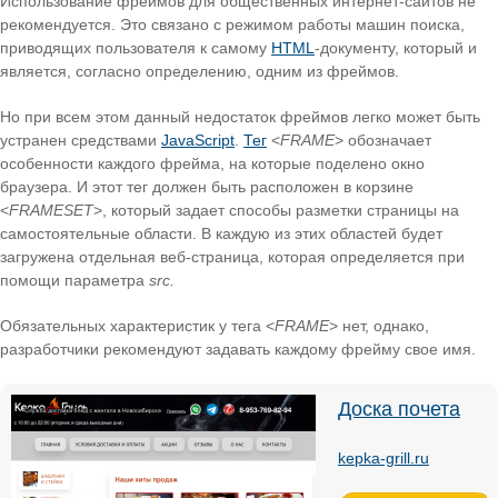
Использование фреймов для общественных интернет-сайтов не
рекомендуется. Это связано с режимом работы машин поиска,
приводящих пользователя к самому
HTML
-документу, который и
является, согласно определению, одним из фреймов.
Но при всем этом данный недостаток фреймов легко может быть
устранен средствами
JavaScript
.
Тег
<
FRAME
> обозначает
особенности каждого фрейма, на которые поделено окно
браузера. И этот тег должен быть расположен в корзине
<
FRAMESET
>, который задает способы разметки страницы на
самостоятельные области. В каждую из этих областей будет
загружена отдельная веб-страница, которая определяется при
помощи параметра
src.
Обязательных характеристик у тега <
FRAME
> нет, однако,
разработчики рекомендуют задавать каждому фрейму свое имя.
Доска почета
kepka-grill.ru