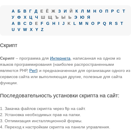
А
Б
В
Г
Д
Е
Ё
Ж
З
И
Й
К
Л
М
Н
О
П
Р
С
Т
У
Ф
Х
Ц
Ч
Ш
Щ
Ъ
Ы
Ь
Э
Ю
Я
A
B
C
D
E
F
G
H
I
J
K
L
M
N
O
P
Q
R
S
T
U
V
W
X
Y
Z
Скрипт
Скрипт
– программа для
Интернета
, написанная на одном из
языков программирования (наиболее распространенными
являются РНР,
Perl
) и предназначенная для организации одного из
сервисов сайта или выполняющая другие, полезные для сайта
функции.
Последовательность установки скрипта на сайт:
Закачка файлов скрипта через ftp на сайт.
Установка необходимых прав на папки.
Оптимизация инсталляционной формы.
Переход к настройкам скрипта на панели управления.