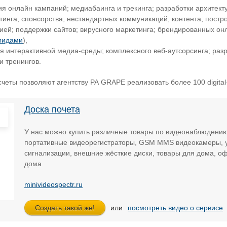
ия онлайн кампаний; медиабаинга и трекинга; разработки архитекту
тинга; спонсорства; нестандартных коммуникаций; контента; пост
ией; поддержки сайтов; вирусного маркетинга; брендированных он
лидами
),
 интерактивной медиа-среды; комплексного веб-аутсорсинга; разр
и тренингов.
еты позволяют агентству РА GRAPE реализовать более 100 digital-
Доска почета
У нас можно купить различные товары по видеонаблюдени
портативные видеорегистраторы, GSM MMS видеокамеры, у
сигнализации, внешние жёсткие диски, товары для дома, о
дома
minivideospectr.ru
или
посмотреть видео о сервисе