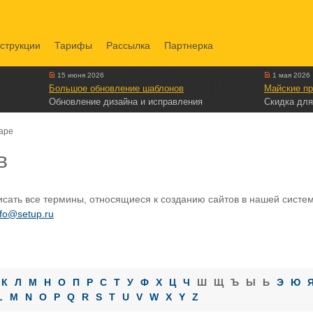
струкции
Тарифы
Рассылка
Партнерка
15 июня 2026
1 мая 2026
Большое обновление шаблонов
Майские пр
Обновление дизайна и исправления
Скидка для
ape
в
сать все термины, относящиеся к созданию сайтов в нашей системе
nfo@setup.ru
К
Л
М
Н
О
П
Р
С
Т
У
Ф
Х
Ц
Ч
Ш
Щ
Ъ
Ы
Ь
Э
Ю
L
M
N
O
P
Q
R
S
T
U
V
W
X
Y
Z