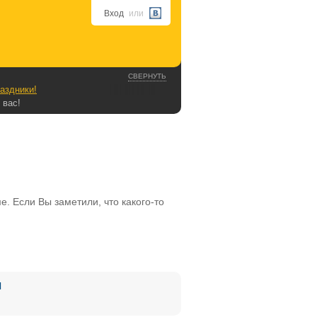
Вход
или
СВЕРНУТЬ
аздники!
 вас!
. Если Вы заметили, что какого-то
Я