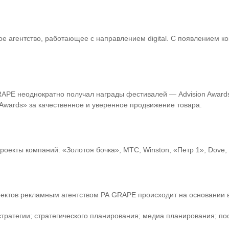
е агентство, работающее с направлением digital. С появлением ко
GRAPE неоднократно получал награды фестивалей — Advision Award
et Awards» за качественное и уверенное продвижение товара.
оекты компаний: «Золотоя бочка», МТС, Winston, «Петр 1», Dove, 
оектов рекламным агентством РА GRAPE происходит на основании 
 стратегии; стратегического планирования; медиа планирования; по