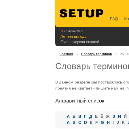
FAQ
Ин
26 июня 2026
Летняя выгода
Очень жаркая скидка!
Главная
Словарь терминов
РА Gr
Словарь термино
В данном разделе мы постарались опи
понятия не хватает - пишите нам на
i
Алфавитный список
А
Б
В
Г
Д
Е
Ё
Ж
З
И
Й
A
B
C
D
E
F
G
H
I
J
K