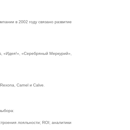
мпании в 2002 году связано развитие
s, «Идея!», «Серебряный Меркурий»,
Rexona, Camel и Calve.
выбора:
строения лояльности; ROI; аналитики