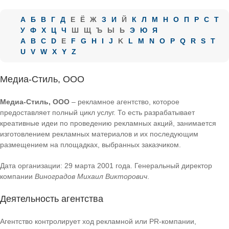
А
Б
В
Г
Д
Е
Ё
Ж
З
И
Й
К
Л
М
Н
О
П
Р
С
Т
У
Ф
Х
Ц
Ч
Ш
Щ
Ъ
Ы
Ь
Э
Ю
Я
A
B
C
D
E
F
G
H
I
J
K
L
M
N
O
P
Q
R
S
T
U
V
W
X
Y
Z
Медиа-Стиль, ООО
Медиа-Стиль, ООО
– рекламное агентство, которое
предоставляет полный цикл услуг. То есть разрабатывает
креативные идеи по проведению рекламных акций, занимается
изготовлением рекламных материалов и их последующим
размещением на площадках, выбранных заказчиком.
Дата организации: 29 марта 2001 года. Генеральный директор
компании
Виноградов Михаил Викторович
.
Деятельность агентства
Агентство контролирует ход рекламной или PR-компании,