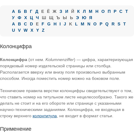
А
Б
В
Г
Д
Е
Ё
Ж
З
И
Й
К
Л
М
Н
О
П
Р
С
Т
У
Ф
Х
Ц
Ч
Ш
Щ
Ъ
Ы
Ь
Э
Ю
Я
A
B
C
D
E
F
G
H
I
J
K
L
M
N
O
P
Q
R
S
T
U
V
W
X
Y
Z
Колонцифра
Колонцифра
(от нем.
Kolumnenziffer
) — цифра, характеризующая
порядковый номер издательской страницы или столбца.
Располагается вверху или внизу поля произвольно выбранным
способом. Иногда поместить номер можно на боковом поле.
Технические правила верстки колонцифры свидетельствуют о том,
что ставить номер на титульном листе нецелесообразно. Такого же
делать не стоит и на его обороте или странице с указанными
научно-техническими заданиями. Колонцифра, не входящая в
строку верхнего
колонтитула
, не входит в формат статьи.
Применение