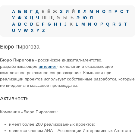
А
Б
В
Г
Д
Е
Ё
Ж
З
И
Й
К
Л
М
Н
О
П
Р
С
Т
У
Ф
Х
Ц
Ч
Ш
Щ
Ъ
Ы
Ь
Э
Ю
Я
A
B
C
D
E
F
G
H
I
J
K
L
M
N
O
P
Q
R
S
T
U
V
W
X
Y
Z
Бюро Пирогова
Бюро Пирогова
- российское диджитал-агентство,
разрабатывающее
интернет
-технологии и оказывающее
комплексное рекламное сопровождение. Компания при
реализации проектов использует собственные разработки, которые
не внедрены в массовое производство.
Активность
Компания «Бюро Пирогова»:
имеет более 200 реализованных проектов;
является членом АИА – Ассоциации Интерактивных Агентств