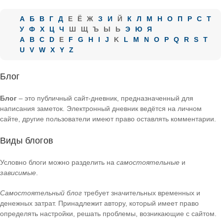
А
Б
В
Г
Д
Е
Ё
Ж
З
И
Й
К
Л
М
Н
О
П
Р
С
Т
У
Ф
Х
Ц
Ч
Ш
Щ
Ъ
Ы
Ь
Э
Ю
Я
A
B
C
D
E
F
G
H
I
J
K
L
M
N
O
P
Q
R
S
T
U
V
W
X
Y
Z
Блог
Блог
– это публичный сайт-дневник, предназначенный для
написания заметок. Электронный дневник ведётся на личном
сайте, другие пользователи имеют право оставлять комментарии.
Виды блогов
Условно блоги можно разделить на
самостоятельные
и
зависимые
.
Самостоятельный блог
требует значительных временных и
денежных затрат. Принадлежит автору, который имеет право
определять настройки, решать проблемы, возникающие с сайтом.