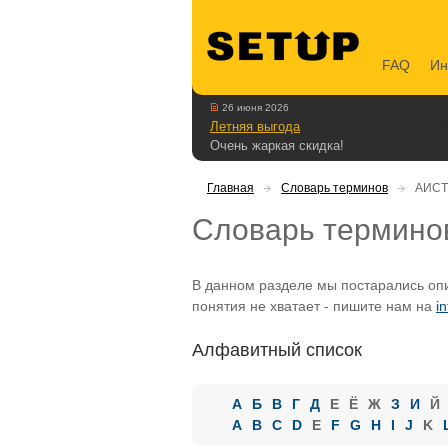
FAQ
Ин
26 июня 2026
Летняя выгода
Очень жаркая скидка!
Главная
Словарь терминов
АИСТ
Словарь термино
В данном разделе мы постарались опи
понятия не хватает - пишите нам на
i
Алфавитный список
А
Б
В
Г
Д
Е
Ё
Ж
З
И
Й
A
B
C
D
E
F
G
H
I
J
K