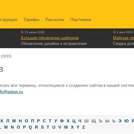
струкции
Тарифы
Рассылка
Партнерка
15 июня 2026
1 мая 2026
Большое обновление шаблонов
Майские пр
Обновление дизайна и исправления
Скидка для
 (ООО)
в
сать все термины, относящиеся к созданию сайтов в нашей системе
nfo@setup.ru
К
Л
М
Н
О
П
Р
С
Т
У
Ф
Х
Ц
Ч
Ш
Щ
Ъ
Ы
Ь
Э
Ю
L
M
N
O
P
Q
R
S
T
U
V
W
X
Y
Z