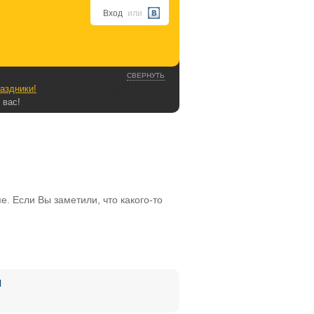
Вход
или
СВЕРНУТЬ
аздники!
 вас!
. Если Вы заметили, что какого-то
Я