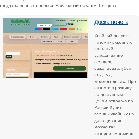
государственных проектов
PBK
, библиотека им. Ельцина.
Доска почета
Хвойный дворик-
питомник хвойных
растений,
выращивание
сеянцев,
саженцев:голубой
ели, туи,
можжевельника.Прод
оптом и в розницу
по доступным
ценам,отправка по
России.Купить
сеянцы хвойных на
доращивание
можно как
интернет-магазине