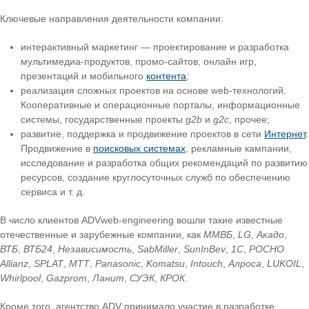
Ключевые направления деятельности компании:
интерактивный маркетинг — проектирование и разработка
мультимедиа-продуктов, промо-сайтов, онлайн игр,
презентаций и мобильного
контента
;
реализация сложных проектов на основе web-технологий.
Кооперативные и операционные порталы, информационные
системы, государственные проекты
g2b
и
g2c
, прочее;
развитие, поддержка и продвижение проектов в сети
Интернет
.
Продвижение в
поисковых системах
, рекламные кампании,
исследование и разработка общих рекомендаций по развитию
ресурсов, создание круглосуточных служб по обеспечению
сервиса и т. д.
В число клиентов ADVweb-engineering вошли такие известные
отечественные и зарубежные компании, как
ММВБ
,
LG
,
Акадо
,
ВТБ
,
ВТБ24
,
Независимость
,
SabMiller
,
SunInBev
,
1С
,
РОСНО
Allianz
,
SPLAT
,
MTT
,
Panasonic
,
Komatsu
,
Intouch
,
Алроса
,
LUKOIL
,
Whirlpool
,
Gazprom
,
Ланит
,
СУЭК
,
КРОК
.
Кроме того, агентство ADV принимало участие в разработке