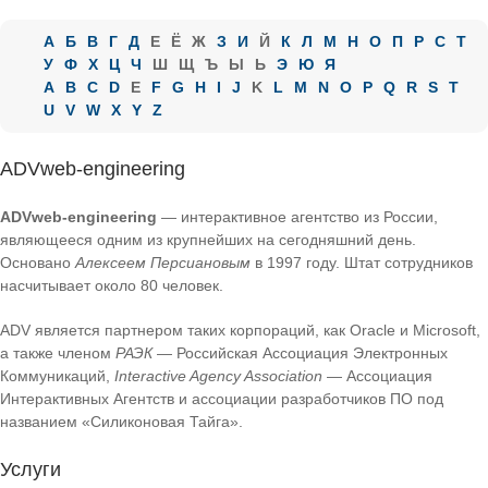
А
Б
В
Г
Д
Е
Ё
Ж
З
И
Й
К
Л
М
Н
О
П
Р
С
Т
У
Ф
Х
Ц
Ч
Ш
Щ
Ъ
Ы
Ь
Э
Ю
Я
A
B
C
D
E
F
G
H
I
J
K
L
M
N
O
P
Q
R
S
T
U
V
W
X
Y
Z
ADVweb-engineering
ADVweb-engineering
— интерактивное агентство из России,
являющееся одним из крупнейших на сегодняшний день.
Основано
Алексеем Персиановым
в 1997 году. Штат сотрудников
насчитывает около 80 человек.
ADV является партнером таких корпораций, как Oracle и Microsoft,
а также членом
РАЭК
— Российская Ассоциация Электронных
Коммуникаций,
Interactive Agency Association
— Ассоциация
Интерактивных Агентств и ассоциации разработчиков ПО под
названием «Силиконовая Тайга».
Услуги