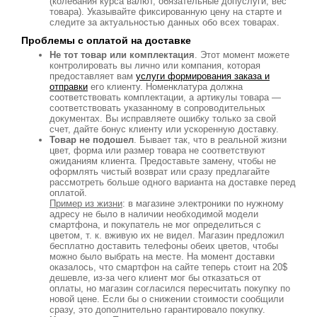
(колебания курса валют, обязательные допуслуги, вес
товара). Указывайте фиксированную цену на старте и
следите за актуальностью данных обо всех товарах.
Проблемы с оплатой на доставке
Не тот товар или комплектация
. Этот момент можете
контролировать вы лично или компания, которая
предоставляет вам
услуги формирования заказа и
отправки
его клиенту. Номенклатура должна
соответствовать комплектации, а артикулы товара —
соответствовать указанному в сопроводительных
документах. Вы исправляете ошибку только за свой
счет, дайте бонус клиенту или ускоренную доставку.
Товар не подошел
. Бывает так, что в реальной жизни
цвет, форма или размер товара не соответствуют
ожиданиям клиента. Предоставьте замену, чтобы не
оформлять чистый возврат или сразу предлагайте
рассмотреть больше одного варианта на доставке перед
оплатой.
Пример из жизни
: в магазине электроники по нужному
адресу не было в наличии необходимой модели
смартфона, и покупатель не мог определиться с
цветом, т. к. вживую их не видел. Магазин предложил
бесплатно доставить телефоны обеих цветов, чтобы
можно было выбрать на месте. На момент доставки
оказалось, что смартфон на сайте теперь стоит на 20$
дешевле, из-за чего клиент мог бы отказаться от
оплаты, но магазин согласился пересчитать покупку по
новой цене. Если бы о снижении стоимости сообщили
сразу, это дополнительно гарантировало покупку.