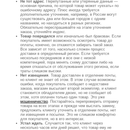
Не тот адрес
. Перепутанные или утерянные данные —
основная причина, по которой товар может «уехать» по
ошибочному адресу. Плюс иногда требуется
дополнительное уточнение, например, в России могут
существовать два или больше городов с одним
названием, но находиться в разных регионах.
Обязательно переспрашивайте на этапе уточнения
заказа, уточняйте индекс.
Товар повредился
или изначально был бракован. Если
покупатель имеет возможность осмотреть товар до
оплаты, конечно, он откажется забирать такой заказ.
Все зависит от того, насколько сложен процесс
доставки в определенный регион. Если требуется
несколько посредников и все они с низкой
компетенцией, пора менять схему доставки либо на
время отказаться от обслуживания этого региона, если
траты слишком высоки.
Нет извещения
. Товар доставлен в отделение почты,
но клиент не знает об этом. В этом случае возможны
ошибки, когда покупатель сообщает о недоставке
заказа, магазин высылает второй экземпляр, и клиент
становится обладателем двоих, но не сообщает об
этом, хотя оплачен только один товар. Это уже
мошенничество
. Постарайтесь перепроверить отправку
товара на всех этапах и прежде чем выслать замену,
предложить клиенту уточнить в отделении почты, нет
ли извещения и посылки. Это не слишком комфортно
для покупателя, но в его интересах.
Устал ждать
. Случается так, что клиент через
несколько часов или дней решил, что товар ему не