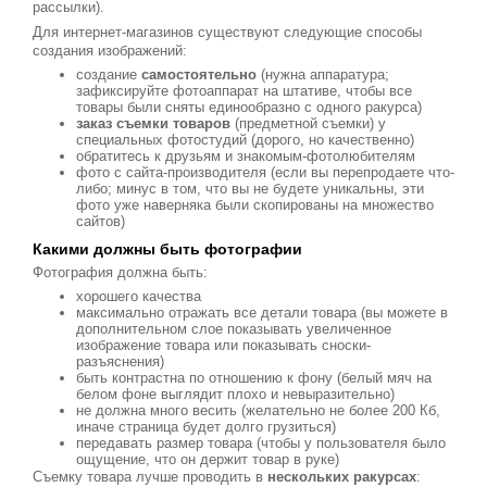
рассылки).
Для интернет-магазинов существуют следующие способы
создания изображений:
создание
самостоятельно
(нужна аппаратура;
зафиксируйте фотоаппарат на штативе, чтобы все
товары были сняты единообразно с одного ракурса)
заказ съемки товаров
(предметной съемки) у
специальных фотостудий (дорого, но качественно)
обратитесь к друзьям и знакомым-фотолюбителям
фото с сайта-производителя (если вы перепродаете что-
либо; минус в том, что вы не будете уникальны, эти
фото уже наверняка были скопированы на множество
сайтов)
Какими должны быть фотографии
Фотография должна быть:
хорошего качества
максимально отражать все детали товара (вы можете в
дополнительном слое показывать увеличенное
изображение товара или показывать сноски-
разъяснения)
быть контрастна по отношению к фону (белый мяч на
белом фоне выглядит плохо и невыразительно)
не должна много весить (желательно не более 200 Кб,
иначе страница будет долго грузиться)
передавать размер товара (чтобы у пользователя было
ощущение, что он держит товар в руке)
Съемку товара лучше проводить в
нескольких ракурсах
: