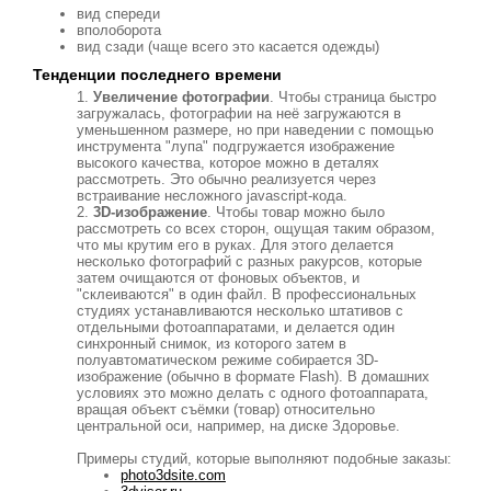
вид спереди
вполоборота
вид сзади (чаще всего это касается одежды)
Тенденции последнего времени
Увеличение фотографии
. Чтобы страница быстро
загружалась, фотографии на неё загружаются в
уменьшенном размере, но при наведении с помощью
инструмента "лупа" подгружается изображение
высокого качества, которое можно в деталях
рассмотреть. Это обычно реализуется через
встраивание несложного javascript-кода.
3D-изображение
. Чтобы товар можно было
рассмотреть со всех сторон, ощущая таким образом,
что мы крутим его в руках. Для этого делается
несколько фотографий с разных ракурсов, которые
затем очищаются от фоновых объектов, и
"склеиваются" в один файл. В профессиональных
студиях устанавливаются несколько штативов с
отдельными фотоаппаратами, и делается один
синхронный снимок, из которого затем в
полуавтоматическом режиме собирается 3D-
изображение (обычно в формате Flash). В домашних
условиях это можно делать с одного фотоаппарата,
вращaя объект съёмки (товар) относительно
центральной оси, например, на диске Здоровье.
Примеры студий, которые выполняют подобные заказы:
photo3dsite.com