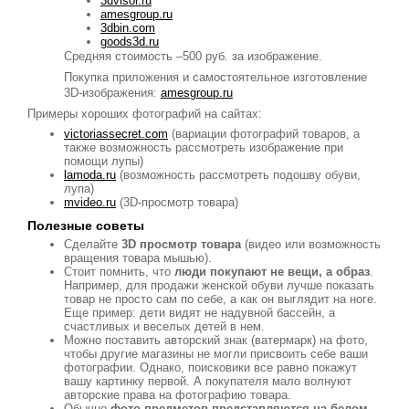
3dvisor.ru
amesgroup.ru
3dbin.com
goods3d.ru
Средняя стоимость –500 руб. за изображение.
Покупка приложения и самостоятельное изготовление
3D-изображения:
amesgroup.ru
Примеры хороших фотографий на сайтах:
victoriassecret.com
(вариации фотографий товаров, а
также возможность рассмотреть изображение при
помощи лупы)
lamoda.ru
(возможность рассмотреть подошву обуви,
лупа)
mvideo.ru
(3D-просмотр товара)
Полезные советы
Сделайте
3D просмотр товара
(видео или возможность
вращения товара мышью).
Стоит помнить, что
люди покупают не вещи, а образ
.
Например, для продажи женской обуви лучше показать
товар не просто сам по себе, а как он выглядит на ноге.
Еще пример: дети видят не надувной бассейн, а
счастливых и веселых детей в нем.
Можно поставить авторский знак (ватермарк) на фото,
чтобы другие магазины не могли присвоить себе ваши
фотографии. Однако, поисковики все равно покажут
вашу картинку первой. А покупателя мало волнуют
авторские права на фотографию товара.
Обычно
фото предметов представляются на белом