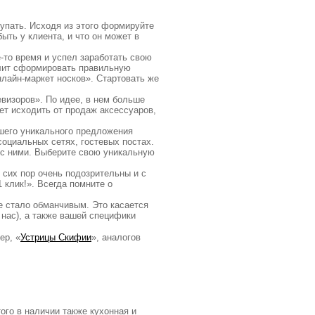
купать. Исходя из этого формируйте
ыть у клиента, и что он может в
-то время и успел заработать свою
волит сформировать правильную
лайн-маркет носков». Стартовать же
евизоров». По идее, в нем больше
ет исходить от продаж аксессуаров,
шего уникального предложения
социальных сетях, гостевых постах.
я с ними. Выберите свою уникальную
 сих пор очень подозрительны и с
 клик!». Всегда помните о
е стало обманчивым. Это касается
 нас), а также вашей специфики
ер, «
Устрицы Скифии
», аналогов
ого в наличии также кухонная и