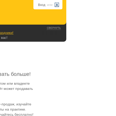
Вход
или
СВЕРНУТЬ
аздники!
 вас!
вать больше!
гом или владеете
йт может продавать
-продаж, изучайте
ы на практике.
чайтесь бесплатно!