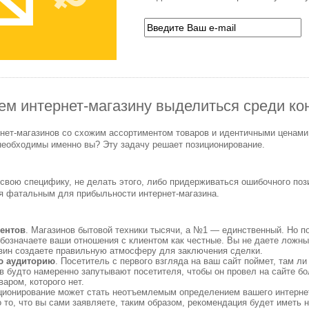
ем интернет-магазину выделиться среди ко
нет-магазинов со схожим ассортиментом товаров и идентичными ценами.
 необходимы именно вы? Эту задачу решает позиционирование.
свою специфику, не делать этого, либо придерживаться ошибочного поз
ся фатальным для прибыльности интернет-магазина.
ентов
. Магазинов бытовой техники тысячи, а №1 — единственный. Но по
обозначаете ваши отношения с клиентом как честные. Вы не даете ложных
азин создаете правильную атмосферу для заключения сделки.
ю аудиторию
. Посетитель с первого взгляда на ваш сайт поймет, там ли
 будто намеренно запутывают посетителя, чтобы он провел на сайте бо
варом, которого нет.
ционирование может стать неотъемлемым определением вашего интернет
о то, что вы сами заявляете, таким образом, рекомендация будет иметь 