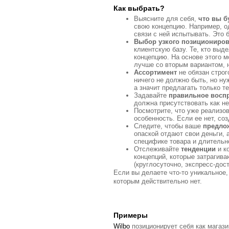
Как выбрать?
Выясните для себя,
что вы б
свою концепцию. Например, од
связи с ней испытывать. Это 
Выбор узкого позициониро
клиентскую базу. Те, кто выд
концепцию. На основе этого 
лучше со вторым вариантом, 
Ассортимент
не обязан строг
ничего не должно быть, но ну
а значит предлагать только т
Задавайте
правильное восп
должна присутствовать как не
Посмотрите, что уже реализо
особенность. Если ее нет, со
Следите, чтобы ваше
предло
опаской отдают свои деньги, 
специфике товара и длительн
Отслеживайте
тенденции
и к
концепций, которые затрагива
(круглосуточно, экспресс-дос
Если вы делаете что-то уникальное, 
которым действительно нет.
Примеры
Wilbo
позиционирует себя как магази