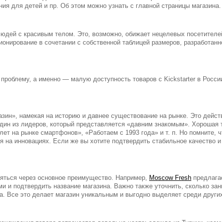
ния для детей и пр. Об этом можно узнать с главной страницы магазина.
дей с красивым телом. Это, возможно, обижает нецелевых посетителей
ионирование в сочетании с собственной таблицей размеров, разработан
проблему, а именно — малую доступность товаров с Kickstarter в России
зин», намекая на историю и давнее существование на рынке. Это дейст
Один из лидеров, который представляется «давним знакомым». Хорошая 
т на рынке смартфонов», «Работаем с 1993 года» и т. п. Но помните, ч
ия на инновациях. Если же вы хотите подтвердить стабильное качество
яться через основное преимущество. Например,
Moscow Fresh
предлагае
и и подтвердить название магазина. Важно также уточнить, сколько зан
а. Все это делает магазин уникальным и выгодно выделяет среди други