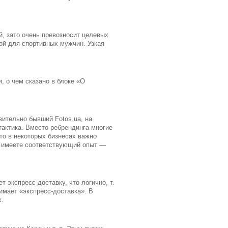
, зато очень превозносит целевых
ной для спортивных мужчин. Узкая
, о чем сказано в блоке «О
вительно бывший Fotos.ua, на
тактика. Вместо ребрендинга многие
то в некоторых бизнесах важно
 и имеете соответствующий опыт —
т экспресс-доставку, что логично, т.
имает «экспресс-доставка». В
х.