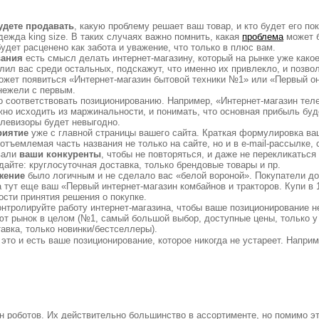
удете продавать
, какую проблему решает ваш товар, и кто будет его по
ежда king size. В таких случаях важно помнить, какая
проблема
может б
будет расценено как забота и уважение, что только в плюс вам.
вания
есть смысл делать интернет-магазину, который на рынке уже какое
елил вас среди остальных, подскажут, что именно их привлекло, и поз
может появиться «Интернет-магазин бытовой техники №1» или «Первый он
нежели с первым.
о соответствовать позиционированию. Например, «Интернет-магазин тел
жно исходить из маржинальности, и понимать, что основная прибыль буд
елевизоры будет невыгодно.
риятие
уже с главной страницы вашего сайта. Краткая формулировка ва
отъемлемая часть названия не только на сайте, но и в e-mail-рассылке, 
вали
ваши конкуренты
, чтобы не повторяться, и даже не перекликатьс
здайте: круглосуточная доставка, только брендовые товары и пр.
жение
было логичным и не сделало вас «белой вороной». Покупатели до
а тут еще ваш «Первый интернет-магазин комбайнов и тракторов. Купи в 1
ости принятия решения о покупке.
онтролируйте работу интернет-магазина, чтобы ваше позиционирование н
ют рынок в целом (№1, самый большой выбор, доступные цены, только у
тавка, только новинки/бестселлеры).
это и есть ваше позиционирование, которое никогда не устареет. Наприм
н роботов. Их действительно большинство в ассортименте, но помимо эт