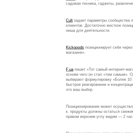
садовая техника, гаджеты, развлече
Cult
задает параметры сообщества лю
клиентов. Достаточно жесткое позиц
ниша для деятельности.
Kickgoods
позиционирует себя через 
магазине».
F.ua
пишет «Тот самый интернет-мага
основе чего он стал «тем самым». 
выбирают формулировку «Более 10 ле
быстрое реагирование и концентрац
это ваш выбор.
Позиционирование может осуществл
к. продукты должны остаться свежим
правом верхнем углу видим — 2 час