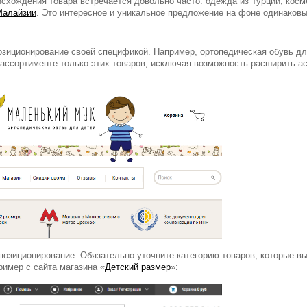
схождения товара встречается довольно часто: одежда из Турции, космет
Малайзии
. Это интересное и уникальное предложение на фоне одинаковы
зиционирование своей спецификой. Например, ортопедическая обувь для
 ассортименте только этих товаров, исключая возможность расширить а
озиционирование. Обязательно уточните категорию товаров, которые вы
ример с сайта магазина «
Детский размер
»: