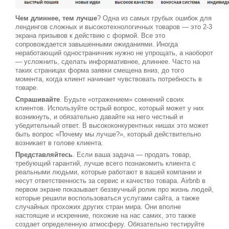
Чем длиннее, тем лучше
? Одна из самых грубых ошибок для
лендингов сложных и высокотехнологичных товаров — это 2-3
экрана призывов к действию с формой. Все это
сопровождается завышенными ожиданиями. Иногда
неработающий одностраничник нужно не упрощать, а наоборот
— усложнить, сделать информативнее, длиннее. Часто на
таких страницах форма заявки смещена вниз, до того
момента, когда клиент начинает чувствовать потребность в
товаре.
Спрашивайте
. Будьте «отражением» сомнений своих
клиентов. Используйте острый вопрос, который может у них
возникнуть, и обязательно давайте на него честный и
убедительный ответ. В высококонкурентных нишах это может
быть вопрос «Почему мы лучше?», который действительно
возникает в голове клиента.
Представляйтесь
. Если ваша задача — продать товар,
требующий гарантий, лучше всего познакомить клиента с
реальными людьми, которые работают в вашей компании и
несут ответственность за сервис и качество товара. Airbnb в
первом экране показывает беззвучный ролик про жизнь людей,
которые решили воспользоваться услугами сайта, а также
случайных прохожих других стран мира. Они вполне
настоящие и искренние, похожие на нас самих, это также
создает определенную атмосферу. Обязательно тестируйте