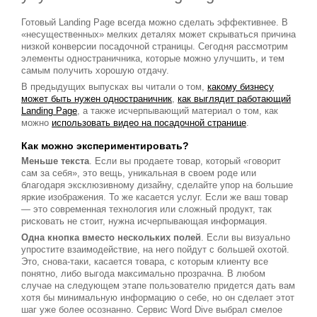
Готовый Landing Page всегда можно сделать эффективнее. В
«несущественных» мелких деталях может скрываться причина
низкой конверсии посадочной страницы. Сегодня рассмотрим
элементы одностраничника, которые можно улучшить, и тем
самым получить хорошую отдачу.
В предыдущих выпусках вы читали о том,
какому бизнесу
может быть нужен одностраничник
,
как выглядит работающий
Landing Page
, а также исчерпывающий материал о том, как
можно
использовать видео на посадочной странице
.
Как можно экспериментировать?
Меньше текста
. Если вы продаете товар, который «говорит
сам за себя», это вещь, уникальная в своем роде или
благодаря эксклюзивному дизайну, сделайте упор на большие
яркие изображения. То же касается услуг. Если же ваш товар
— это современная технология или сложный продукт, так
рисковать не стоит, нужна исчерпывающая информация.
Одна кнопка вместо нескольких полей
. Если вы визуально
упростите взаимодействие, на него пойдут с большей охотой.
Это, снова-таки, касается товара, с которым клиенту все
понятно, либо выгода максимально прозрачна. В любом
случае на следующем этапе пользователю придется дать вам
хотя бы минимальную информацию о себе, но он сделает этот
шаг уже более осознанно. Сервис Word Dive выбрал смелое