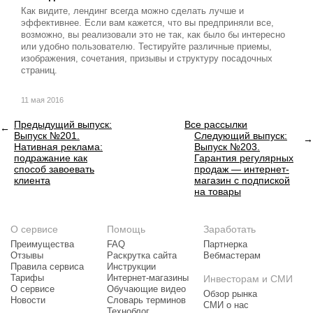
Как видите, лендинг всегда можно сделать лучше и
эффективнее. Если вам кажется, что вы предприняли все,
возможно, вы реализовали это не так, как было бы интересно
или удобно пользователю. Тестируйте различные приемы,
изображения, сочетания, призывы и структуру посадочных
страниц.
11 мая 2016
Предыдущий выпуск:
Все рассылки
Выпуск №201.
Следующий выпуск:
Нативная реклама:
Выпуск №203.
подражание как
Гарантия регулярных
способ завоевать
продаж — интернет-
клиента
магазин с подпиской
на товары
О сервисе
Помощь
Заработать
Преимущества
FAQ
Партнерка
Отзывы
Раскрутка сайта
Вебмастерам
Правила сервиса
Инструкции
Тарифы
Интернет-магазины
Инвесторам и СМИ
О сервисе
Обучающие видео
Обзор рынка
Новости
Словарь терминов
СМИ о нас
Техноблог