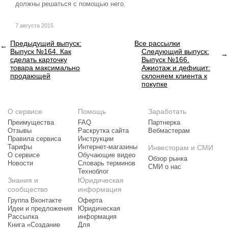
должны решаться с помощью него.
7 августа 2015
Предыдущий выпуск:
Все рассылки
Выпуск №164. Как
Следующий выпуск:
сделать карточку
Выпуск №166.
товара максимально
Ажиотаж и дефицит:
продающей
склоняем клиента к
покупке
О сервисе
Помощь
Заработать
Преимущества
FAQ
Партнерка
Отзывы
Раскрутка сайта
Вебмастерам
Правила сервиса
Инструкции
Тарифы
Интернет-магазины
Инвесторам и СМИ
О сервисе
Обучающие видео
Обзор рынка
Новости
Словарь терминов
СМИ о нас
Техноблог
Знания и
Юридическая
сообщество
информация
Группа Вконтакте
Оферта
Идеи и предложения
Юридическая
Рассылка
информация
Книга «Создание
Для