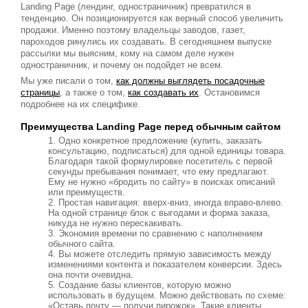
Landing Page (лендинг, одностраничник) превратился в
тенденцию. Он позиционируется как верный способ увеличить
продажи. Именно поэтому владельцы заводов, газет,
пароходов ринулись их создавать. В сегодняшнем выпуске
рассылки мы выясним, кому на самом деле нужен
одностраничник, и почему он подойдет не всем.
Мы уже писали о том,
как должны выглядеть посадочные
страницы
, а также о том,
как создавать их
. Остановимся
подробнее на их специфике.
Преимущества Landing Page перед обычным сайтом
Одно конкретное предложение (купить, заказать
консультацию, подписаться) для одной единицы товара.
Благодаря такой формулировке посетитель с первой
секунды пребывания понимает, что ему предлагают.
Ему не нужно «бродить по сайту» в поисках описаний
или преимуществ.
Простая навигация: вверх-вниз, иногда вправо-влево.
На одной странице блок с выгодами и форма заказа,
никуда не нужно перескакивать.
Экономия времени по сравнению с наполнением
обычного сайта.
Вы можете отследить прямую зависимость между
изменениями контента и показателем конверсии. Здесь
она почти очевидна.
Создание базы клиентов, которую можно
использовать в будущем. Можно действовать по схеме:
«Оставь почту — получи пирожок». Такие клиенты