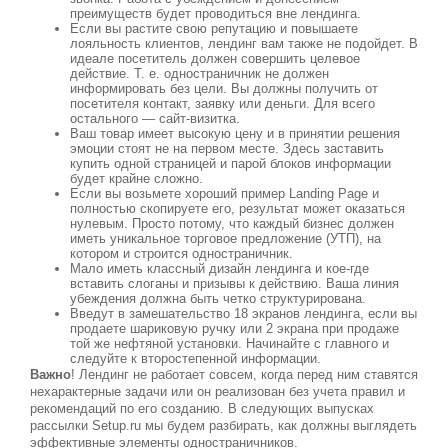
преимуществ будет проводиться вне лендинга.
Если вы растите свою репутацию и повышаете
лояльность клиентов, лендинг вам также не подойдет. В
идеале посетитель должен совершить целевое
действие. Т. е. одностраничник не должен
информировать без цели. Вы должны получить от
посетителя контакт, заявку или деньги. Для всего
остального — сайт-визитка.
Ваш товар имеет высокую цену и в принятии решения
эмоции стоят не на первом месте. Здесь заставить
купить одной страницей и парой блоков информации
будет крайне сложно.
Если вы возьмете хороший пример Landing Page и
полностью скопируете его, результат может оказаться
нулевым. Просто потому, что каждый бизнес должен
иметь уникальное торговое предложение (УТП), на
котором и строится одностраничник.
Мало иметь классный дизайн лендинга и кое-где
вставить слоганы и призывы к действию. Ваша линия
убеждения должна быть четко структурирована.
Введут в замешательство 18 экранов лендинга, если вы
продаете шариковую ручку или 2 экрана при продаже
той же нефтяной установки. Начинайте с главного и
следуйте к второстепенной информации.
Важно
! Лендинг не работает совсем, когда перед ним ставятся
нехарактерные задачи или он реализован без учета правил и
рекомендаций по его созданию. В следующих выпусках
рассылки Setup.ru мы будем разбирать, как должны выглядеть
эффективные элементы одностраничников.