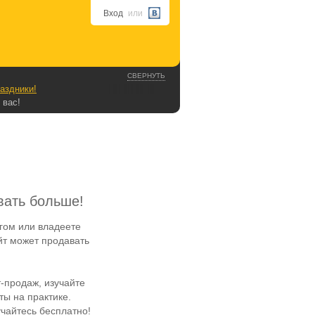
Вход
или
СВЕРНУТЬ
аздники!
 вас!
вать больше!
гом или владеете
йт может продавать
-продаж, изучайте
ы на практике.
чайтесь бесплатно!