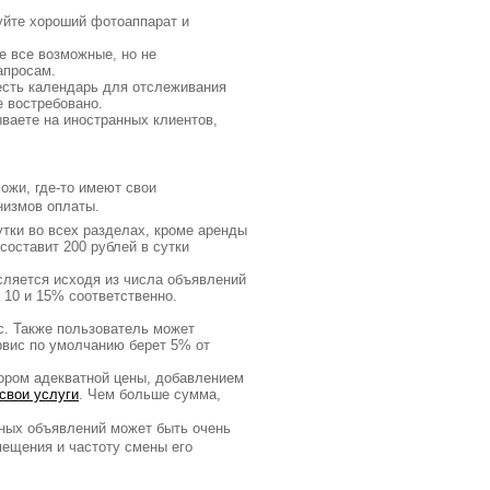
зуйте хороший фотоаппарат и
е все возможные, но не
апросам.
 есть календарь для отслеживания
е востребовано.
ваете на иностранных клиентов,
ожи, где-то имеют свои
низмов оплаты.
утки во всех разделах, кроме аренды
составит 200 рублей в сутки
сляется исходя из числа объявлений
, 10 и 15% соответственно.
с. Также пользователь может
рвис по умолчанию берет 5% от
ром адекватной цены, добавлением
свои услуги
. Чем больше сумма,
нных объявлений может быть очень
мещения и частоту смены его