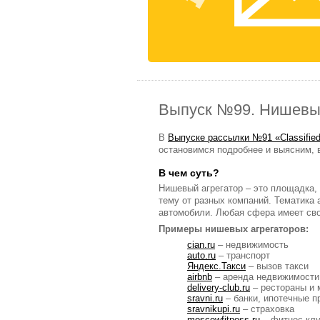
Выпуск №99. Нишевые
В
Выпуске рассылки №91 «Classified
остановимся подробнее и выясним, 
В чем суть?
Нишевый агрегатор – это площадка,
тему от разных компаний. Тематика 
автомобили. Любая сфера имеет сво
Примеры нишевых агрегаторов:
cian.ru
– недвижимость
auto.ru
– транспорт
Яндекс.Такси
– вызов такси
airbnb
– аренда недвижимости
delivery-club.ru
– рестораны и 
sravni.ru
– банки, ипотечные п
sravnikupi.ru
– страховка
moscowfitness.ru
– фитнес-кл