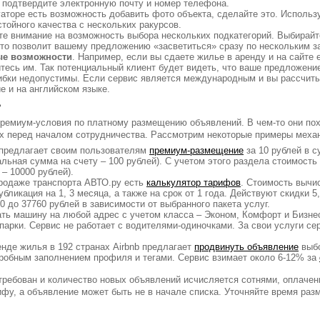
, подтвердите электронную почту и номер телефона.
егаторе есть возможность добавить фото объекта, сделайте это. Исполь
тойного качества с нескольких ракурсов.
те внимание на возможность выбора нескольких подкатегорий. Выбирайт
Это позволит вашему предложению «засветиться» сразу по нескольким з
ые возможности
. Например, если вы сдаете жилье в аренду и на сайте
тесь им. Так потенциальный клиент будет видеть, что ваше предложени
ибки недопустимы. Если сервис является международным и вы рассчиты
е и на английском языке.
?
премиум-условия по платному размещению объявлений. В чем-то они пох
их перед началом сотрудничества. Рассмотрим некоторые примеры меха
предлагает своим пользователям
премиум-размещение
за 10 рублей в с
ьная сумма на счету – 100 рублей). С учетом этого раздела стоимость 
– 10000 рублей).
продаже транспорта АВТО.ру есть
калькулятор тарифов
. Стоимость вычи
бликация на 1, 3 месяца, а также на срок от 1 года. Действуют скидки 5
0 до 37760 рублей в зависимости от выбранного пакета услуг.
ть машину на любой адрес с учетом класса – Эконом, Комфорт и Бизне
парки. Сервис не работает с водителями-одиночками. За свои услуги се
нде жилья в 192 странах Airbnb предлагает
продвинуть объявление
выбо
обным заполнением профиля и тегами. Сервис взимает около 6-12% за
остребован и количество новых объявлений исчисляется сотнями, оплаче
рифу, а объявление может быть не в начале списка. Уточняйте время раз