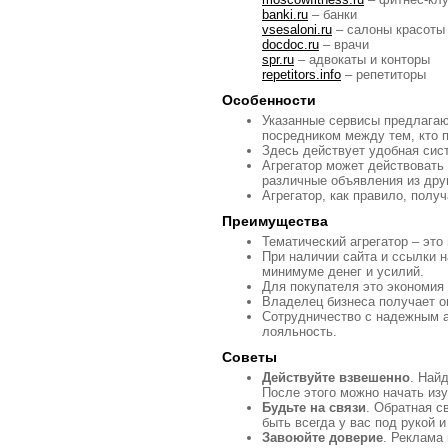
banki.ru
– банки
vsesaloni.ru
– салоны красоты
docdoc.ru
– врачи
spr.ru
– адвокаты и конторы
repetitors.info
– репетиторы
Особенности
Указанные сервисы предлагают
посредником между тем, кто по
Здесь действует удобная сис
Агрегатор может действовать 
различные объявления из дру
Агрегатор, как правило, полу
Преимущества
Тематический агрегатор – это
При наличии сайта и ссылки 
минимуме денег и усилий.
Для покупателя это экономия 
Владелец бизнеса получает о
Сотрудничество с надежным а
лояльность.
Советы
Действуйте взвешенно
. Най
После этого можно начать изу
Будьте на связи
. Обратная с
быть всегда у вас под рукой 
Завоюйте доверие
. Реклама