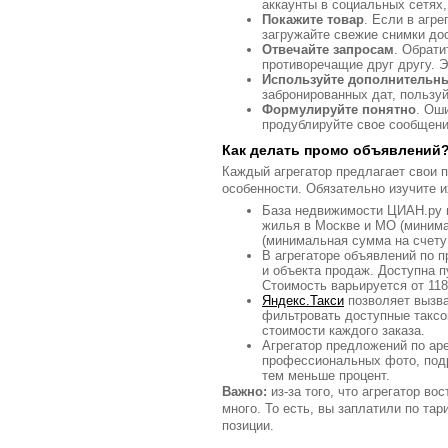
аккаунты в социальных сетях
Покажите товар
. Если в агр
загружайте свежие снимки дос
Отвечайте запросам
. Обрати
противоречащие друг другу. 
Используйте дополнительн
забронированных дат, пользуй
Формулируйте понятно
. Ош
продублируйте свое сообщени
Как делать промо объявлений
Каждый агрегатор предлагает свои 
особенности. Обязательно изучите 
База недвижимости ЦИАН.ру 
жилья в Москве и МО (минимал
(минимальная сумма на счету 
В агрегаторе объявлений по 
и объекта продаж. Доступна пу
Стоимость варьируется от 118
Яндекс.Такси
позволяет вызва
фильтровать доступные таксо
стоимости каждого заказа.
Агрегатор предложений по аре
профессиональных фото, подр
тем меньше процент.
Важно:
из-за того, что агрегатор в
много. То есть, вы заплатили по та
позиции.