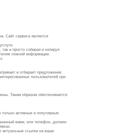
на. Сайт сервиса является
услуги.
 так и просто собирая и копируя
ателем ложной информации.
х.
атривает и отбирает предложения.
аинтересованных пользователей при
рены. Таким образом обеспечивается
е только активные и популярные.
казанный вами, или телефон, должен
явках.
е актуальные ссылки на ваши