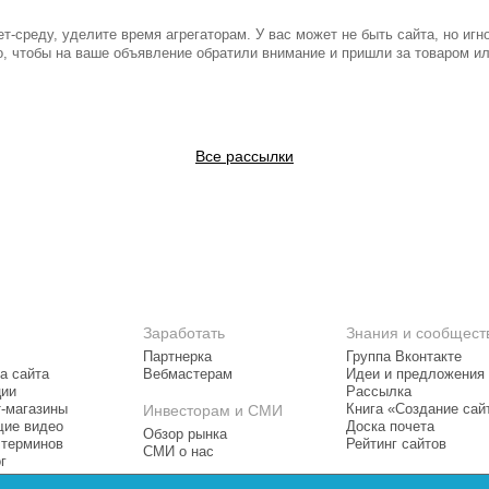
т-среду, уделите время агрегаторам. У вас может не быть сайта, но иг
о, чтобы на ваше объявление обратили внимание и пришли за товаром ил
Все рассылки
Заработать
Знания и сообщест
Партнерка
Группа Вконтакте
а сайта
Вебмастерам
Идеи и предложения
ции
Рассылка
т-магазины
Инвесторам и СМИ
Книга «Создание сай
ие видео
Доска почета
Обзор рынка
 терминов
Рейтинг сайтов
СМИ о нас
г