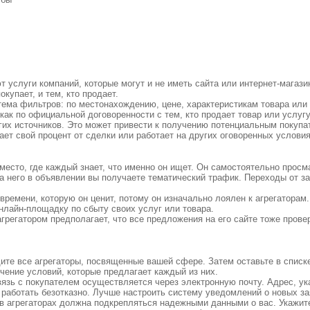
 услуги компаний, которые могут и не иметь сайта или интернет-магази
купает, и тем, кто продает.
тема фильтров: по местонахождению, цене, характеристикам товара или 
как по официальной договоренности с тем, кто продает товар или услугу,
гих источников. Это может привести к получению потенциальным покуп
чает свой процент от сделки или работает на других оговоренных условия
 место, где каждый знает, что именно он ищет. Он самостоятельно просм
на него в объявлении вы получаете тематический трафик. Переходы от з
времени, которую он ценит, потому он изначально лоялен к агрегаторам.
нлайн-площадку по сбыту своих услуг или товара.
грегатором предполагает, что все предложения на его сайте тоже прове
дите все агрегаторы, посвященные вашей сфере. Затем оставьте в списк
чение условий, которые предлагает каждый из них.
вязь с покупателем осуществляется через электронную почту. Адрес, у
и работать безотказно. Лучше настроить систему уведомлений о новых за
 в агрегаторах должна подкрепляться надежными данными о вас. Укажит