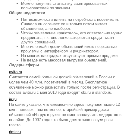
Можно получить статистику заинтересованных
пользователей по звонкам.
Общие недостатки
Нет возможности влиять на потребность посетителя.
Сначала он осознает ее и только потом читает
объявление, а не наоборот.
Чтобы объявление «работало», его обязательно нужно
продвигать, т.к. оно легко затеряется среди тысяч
других сообщений.
Многие онлайн-доски объявлений имеют серьезные
проблемы с интерфейсом и рубрикатором.
На многих площадках отсутствуют прямые продажи.
Не везде есть массовая выгрузка объявлений.
Лидеры сферы
avito.ru
Считается самой большой доской объявлений в России с
более чем 40 млн. посетителей в месяц. Бесплатное
объявление можно разместить только после регистрации. В
состав avito.ru с мая 2013 года входят olx.ru и slando.ru.
irr.ru
На сайте указано, что ежемесячно здесь покупают около 12
млн. человек. Тем не менее, старейший пример доски
объявлений «Из рук в руки» не смог заполучить лидерство в
онлайне. До 1997 года это была достаточно популярная
газета.
dmir.ru