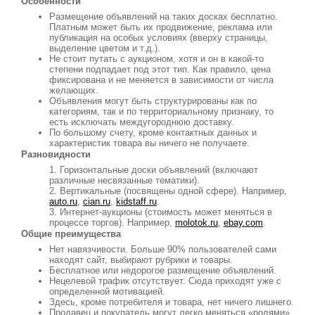
Особенности
Размещение объявлений на таких досках бесплатно.
Платным может быть их продвижение, реклама или
публикация на особых условиях (вверху страницы,
выделение цветом и т.д.).
Не стоит путать с аукционом, хотя и он в какой-то
степени подпадает под этот тип. Как правило, цена
фиксирована и не меняется в зависимости от числа
желающих.
Объявления могут быть структурированы как по
категориям, так и по территориальному признаку, то
есть исключать междугороднюю доставку.
По большому счету, кроме контактных данных и
характеристик товара вы ничего не получаете.
Разновидности
Горизонтальные доски объявлений (включают
различные несвязанные тематики).
Вертикальные (посвящены одной сфере). Например,
auto.ru
,
cian.ru
,
kidstaff.ru
.
Интернет-аукционы (стоимость может меняться в
процессе торгов). Например,
molotok.ru
,
ebay.com
.
Общие преимущества
Нет навязчивости. Больше 90% пользователей сами
находят сайт, выбирают рубрики и товары.
Бесплатное или недорогое размещение объявлений.
Нецелевой трафик отсутствует. Сюда приходят уже с
определенной мотивацией.
Здесь, кроме потребителя и товара, нет ничего лишнего.
Продавец и покупатель могут легко меняться «ролями».