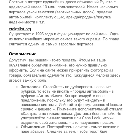
Состоит в пятерке крупнейших досок объявлений Рунета с
аудиторией более 10 млн. пользователей. Имеет несколько
порталов узкой тематики (вертикальных досок): продажа
автомобилей, комплектующих, аренда/продажа/покупка
недвижимости и т.п.
craigslist.org
Существует с 1995 года и функционирует по сей день. Один
из популярнейших мировых сайтов такого образца. По праву
считается одним из самых взрослых порталов.
Оформление
Допустим, вы решили что-то продать. Чтобы на ваше
объявление обратили внимание, его нужно правильно
оформить. Если на сайте можно прикрепить фотографии
товара, обязательно сделайте это. Кажущиеся мелочи здесь
играют важную роль.
Заголовок
. Старайтесь не дублировать название
рубрики, то есть не писать «продам автомобиль» в
рубрике «Автомобили». Конкретизируйте свое
предложение, поскольку его будут «видеть» и
поисковые системы. Избегайте формулировок «Продам
срочно и дешево!». Примените дополнительный стимул:
«Кастрюли по низким ценам. Доставка бесплатно!». Не
употребляйте лишних знаков или Caps Lock, чтобы
выделить свой заголовок, – это нарушение правил.
Объявление
. Постарайтесь написать самое важное в
паре абзацев. Следите за тем, чтобы текст был