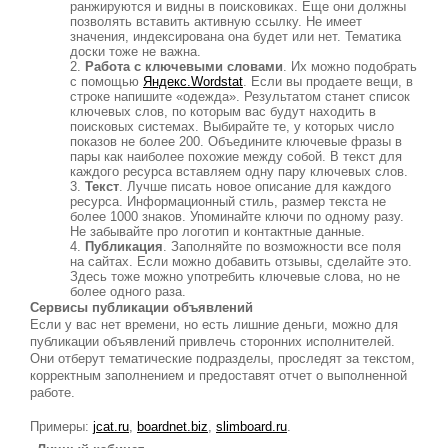
ранжируются и видны в поисковиках. Еще они должны
позволять вставить активную ссылку. Не имеет
значения, индексирована она будет или нет. Тематика
доски тоже не важна.
Работа с ключевыми словами
. Их можно подобрать
с помощью
Яндекс.Wordstat
. Если вы продаете вещи, в
строке напишите «одежда». Результатом станет список
ключевых слов, по которым вас будут находить в
поисковых системах. Выбирайте те, у которых число
показов не более 200. Объедините ключевые фразы в
пары как наиболее похожие между собой. В текст для
каждого ресурса вставляем одну пару ключевых слов.
Текст
. Лучше писать новое описание для каждого
ресурса. Информационный стиль, размер текста не
более 1000 знаков. Упоминайте ключи по одному разу.
Не забывайте про логотип и контактные данные.
Публикация
. Заполняйте по возможности все поля
на сайтах. Если можно добавить отзывы, сделайте это.
Здесь тоже можно употребить ключевые слова, но не
более одного раза.
Сервисы публикации объявлений
Если у вас нет времени, но есть лишние деньги, можно для
публикации объявлений привлечь сторонних исполнителей.
Они отберут тематические подразделы, проследят за текстом,
корректным заполнением и предоставят отчет о выполненной
работе.
Примеры:
jcat.ru
,
boardnet.biz
,
slimboard.ru
.