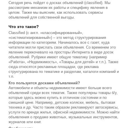
Сегодня речь пойдет о досках объявлений (classified). Мы
рассмотрим механизм их работы и специфику явления в
целом. Также мы выясним, как использовать сервисы
объявлений для собственной выгоды.
Что это такое?
Classified (с англ. «классифицированный»,
«систематизированный») – это метод структурирования
информации по категориям. Начиналось все с газет, куда
читатели могли прислать свои объявления. Со временем это
явление перекочевало на просторы Интернета в виде досок
объявлений. Рубрики имеют общую тематику (например
«Работа», «Недвижимость», «Товары для детей» и т.п.). Также
сюда относятся рекламные площадки, где реклама
структурирована по тематике и разделам, каталоги компаний и
т.п.
Кто пользуется досками объявлений?
Автомобили и объекты недвижимости имеют больше всего
объявлений среди всех тематик. Также популярны товары б/у,
которые здесь можно купить в отличном состоянии и по
смешной цене. Например, детские коляски, мебель, бытовая
техника и др. Часто таким образом рекламируют автосервисы,
услуги по аренде жилья, офисной недвижимости. Можно найти
объявления о продаже животных, музыкальных инструментов,
журналов или книг.