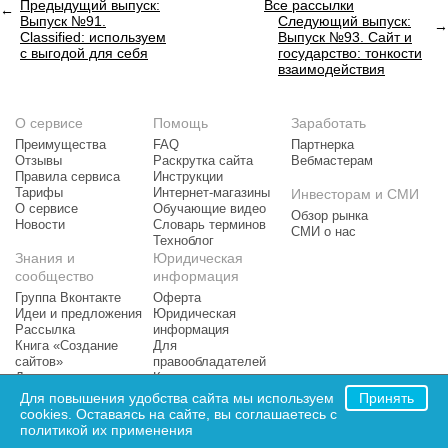
Предыдущий выпуск:
Все рассылки
Выпуск №91.
Следующий выпуск:
Classified: используем
Выпуск №93. Сайт и
с выгодой для себя
государство: тонкости
взаимодействия
О сервисе
Помощь
Заработать
Преимущества
FAQ
Партнерка
Отзывы
Раскрутка сайта
Вебмастерам
Правила сервиса
Инструкции
Тарифы
Интернет-магазины
Инвесторам и СМИ
О сервисе
Обучающие видео
Обзор рынка
Новости
Словарь терминов
СМИ о нас
Техноблог
Знания и
Юридическая
сообщество
информация
Группа Вконтакте
Оферта
Идеи и предложения
Юридическая
Рассылка
информация
Книга «Создание
Для
сайтов»
правообладателей
Доска почета
Контактная
Рейтинг сайтов
информация
Для повышения удобства сайта мы используем
Принять
cookies. Оставаясь на сайте, вы соглашаетесь с
© 2026 Конструктор сайтов
Setup.ru
политикой их применения