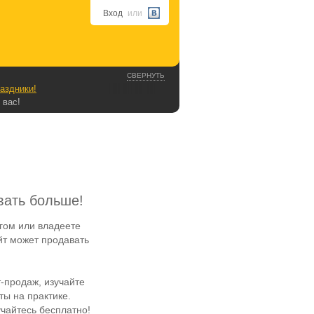
Вход
или
СВЕРНУТЬ
аздники!
 вас!
вать больше!
гом или владеете
йт может продавать
-продаж, изучайте
ы на практике.
чайтесь бесплатно!