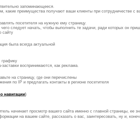
ствительно запоминающееся.
ом, какие преимущества получают ваши клиенты при сотрудничестве с в
равлять посетителя на нужную ему страницу.
 чего следует начать, чтобы выполнить те задачи, ради которых он приш
о сайту
ация была всегда актуальной
 графику
-заставки воспринимаются, как реклама.
равьте на страницу, где они перечислены
ения по IP и предлагать контакты в регионе посетителя
о навигации
)
титель начинает просмотр вашего сайта именно с главной страницы, ее з
ормации на вашем сайте, рассказать о вас, заинтересовать, ну и, конеч