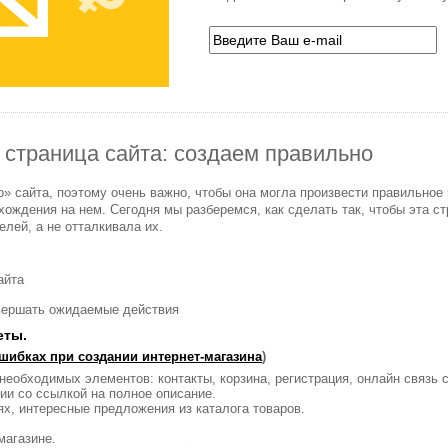
 страница сайта: создаем правильно
цо» сайта, поэтому очень важно, чтобы она могла произвести правильное
ождения на нем. Сегодня мы разберемся, как сделать так, чтобы эта с
лей, а не отталкивала их.
айта
овершать ожидаемые действия
еты.
шибках при создании интернет-магазина
)
необходимых элементов: контакты, корзина, регистрация, онлайн связь 
ии со ссылкой на полное описание.
х, интересные предложения из каталога товаров.
магазине.