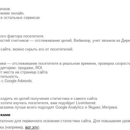
ичков.
ежиме онлайн.
 в остальных сервисах
ого фактора посетителя.
стей счетчиков — отслеживание целей, Вебвизор, учет звонков из Дире
сайте, можно скрыть его от посетителей.
ки — отслеживание посетителя в реальном времени, проверка скорости 
удиторию: продажи, ROI.
т места на странице сайта.
ительность.
 с Google Adwords.
ходить из целей получения статистики и самого сайта.
хотите изучать посетителя, вам подойдет Liveinternet.
агазина лучше всего подходят Google Analytics и Яндекс.Метрика.
иками
аточно для первичного освоения статистики сайта. Для повышения уров
ка (например,
вот эту
).