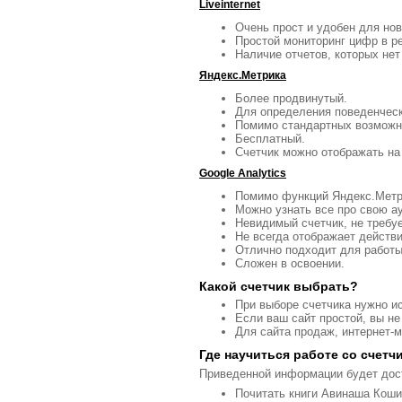
Liveinternet
Очень прост и удобен для нов
Простой мониторинг цифр в р
Наличие отчетов, которых нет
Яндекс.Метрика
Более продвинутый.
Для определения поведенческ
Помимо стандартных возможно
Бесплатный.
Счетчик можно отображать на 
Google Analytics
Помимо функций Яндекс.Метри
Можно узнать все про свою а
Невидимый счетчик, не требуе
Не всегда отображает действ
Отлично подходит для работы
Сложен в освоении.
Какой счетчик выбрать?
При выборе счетчика нужно ис
Если ваш сайт простой, вы не 
Для сайта продаж, интернет-м
Где научиться работе со счетч
Приведенной информации будет дост
Почитать книги Авинаша Коши