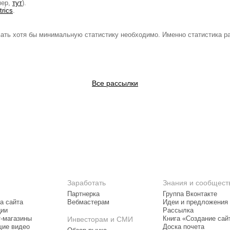
мер,
тут
).
trics
.
вать хотя бы минимальную статистику необходимо. Именно статистика ра
Все рассылки
Заработать
Знания и сообщест
Партнерка
Группа Вконтакте
а сайта
Вебмастерам
Идеи и предложения
ции
Рассылка
т-магазины
Инвесторам и СМИ
Книга «Создание сай
ие видео
Доска почета