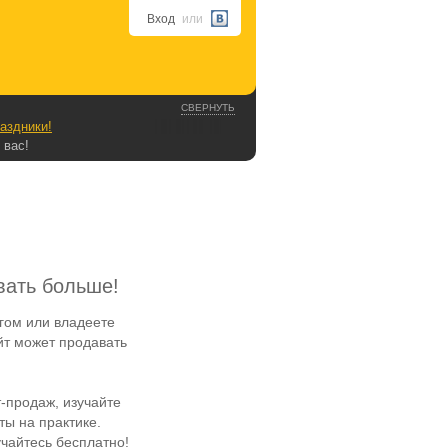
Вход
или
СВЕРНУТЬ
аздники!
 вас!
вать больше!
гом или владеете
йт может продавать
-продаж, изучайте
ы на практике.
чайтесь бесплатно!