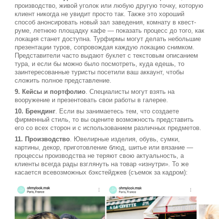
производство, живой уголок или любую другую точку, которую
клиент никогда не увидит просто так. Также это хороший
способ анонсировать новый зал заведения, комнату в квест-
руме, летнюю площадку кафе — показать процесс до того, как
локация станет доступна. Турфирмы могут делать небольшие
презентации туров, сопровождая каждую локацию снимком.
Представители часто выдают буклет с текстовым описанием
тура, и если бы можно было посмотреть, куда едешь, то
заинтересованные туристы посетили ваш аккаунт, чтобы
сложить полное представление.
9. Кейсы и портфолио
. Специалисты могут взять на
вооружение и презентовать свои работы в галерее.
10. Брендинг
. Если вы занимаетесь тем, что создаете
фирменный стиль, то вы оцените возможность представить
его со всех сторон и с использованием различных предметов.
11. Производство
. Ювелирные изделия, обувь, сумки,
картины, декор, приготовление блюд, шитье или вязание —
процессы производства не теряют свою актуальность, а
клиенты всегда рады взглянуть на товар «изнутри». То же
касается всевозможных бэкстейджев (съемок за кадром):