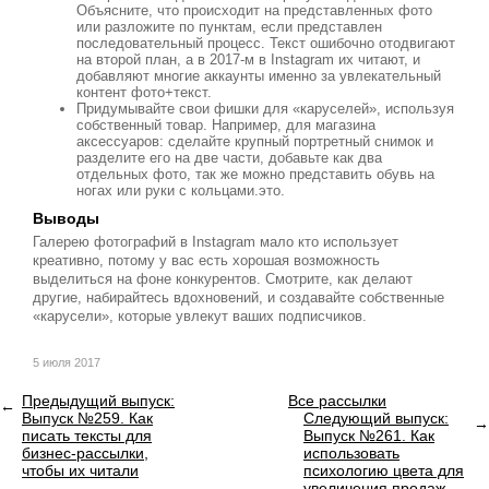
Объясните, что происходит на представленных фото
или разложите по пунктам, если представлен
последовательный процесс. Текст ошибочно отодвигают
на второй план, а в 2017-м в Instagram их читают, и
добавляют многие аккаунты именно за увлекательный
контент фото+текст.
Придумывайте свои фишки для «каруселей», используя
собственный товар. Например, для магазина
аксессуаров: сделайте крупный портретный снимок и
разделите его на две части, добавьте как два
отдельных фото, так же можно представить обувь на
ногах или руки с кольцами.это.
Выводы
Галерею фотографий в Instagram мало кто использует
креативно, потому у вас есть хорошая возможность
выделиться на фоне конкурентов. Смотрите, как делают
другие, набирайтесь вдохновений, и создавайте собственные
«карусели», которые увлекут ваших подписчиков.
5 июля 2017
Предыдущий выпуск:
Все рассылки
Выпуск №259. Как
Следующий выпуск:
писать тексты для
Выпуск №261. Как
бизнес-рассылки,
использовать
чтобы их читали
психологию цвета для
увеличения продаж