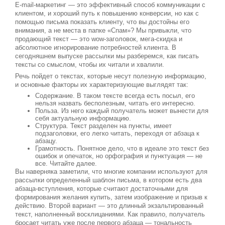
E-mail-маркетинг — это эффективный способ коммуникации с
клиентом, и хороший путь к повышению конверсии, но как с
помощью письма показать клиенту, что вы достойны его
внимания, а не места в папке «Спам»? Мы привыкли, что
продающий текст — это wow-заголовок, мега-скидка и
абсолютное игнорирование потребностей клиента. В
сегодняшнем выпуске рассылки мы разберемся, как писать
тексты со смыслом, чтобы их читали и хвалили.
Речь пойдет о текстах, которые несут полезную информацию,
и основные факторы их характеризующие выглядят так:
Содержание. В таком тексте всегда есть посыл, его
нельзя назвать бесполезным, читать его интересно.
Польза. Из него каждый получатель может вынести для
себя актуальную информацию.
Структура. Текст разделен на пункты, имеет
подзаголовки, его легко читать, переходя от абзаца к
абзацу.
Грамотность. Понятное дело, что в идеале это текст без
ошибок и опечаток, но орфография и пунктуация — не
все. Читайте далее.
Вы наверняка заметили, что многие компании используют для
рассылки определенный шаблон письма, в котором есть два
абзаца-вступления, которые считают достаточными для
формирования желания купить, затем изображение и призыв к
действию. Второй вариант — это длинный экзальтированный
текст, наполненный восклицаниями. Как правило, получатель
бросает читать уже после первого абзаца — тональность