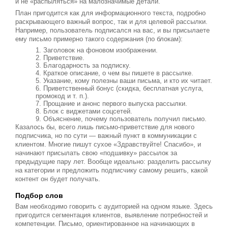
и не «распыляться» на малозначимые детали.
План пригодится как для информационного текста, подробно
раскрывающего важный вопрос, так и для целевой рассылки.
Например, пользователь подписался на вас, и вы присылаете
ему письмо примерно такого содержания (по блокам):
Заголовок на фоновом изображении.
Приветствие.
Благодарность за подписку.
Краткое описание, о чем вы пишете в рассылке.
Указание, кому полезны ваши письма, и кто их читает.
Приветственный бонус (скидка, бесплатная услуга,
промокод и т. п.).
Прощание и анонс первого выпуска рассылки.
Блок с виджетами соцсетей.
Объяснение, почему пользователь получил письмо.
Казалось бы, всего лишь письмо-приветствие для нового
подписчика, но по сути — важный пункт в коммуникации с
клиентом. Многие пишут сухое «Здравствуйте! Спасибо», и
начинают присылать свою «подшивку» рассылок за
предыдущие пару лет. Вообще идеально: разделить рассылку
на категории и предложить подписчику самому решить, какой
контент он будет получать.
Подбор слов
Вам необходимо говорить с аудиторией на одном языке. Здесь
пригодится сегментация клиентов, выявление потребностей и
компетенции. Письмо, ориентированное на начинающих в