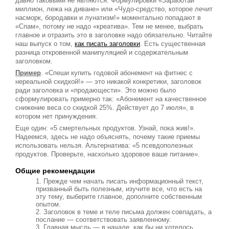
давно таковыми не являются. Формулировки «Заработай
миллион, лежа на диване» или «Чудо-средство, которое лечит
насморк, бородавки и лунатизм!» моментально попадают в
«Спам», потому не надо «креатива». Тем не менее, выбрать
главное и отразить это в заголовке надо обязательно. Читайте
наш выпуск о том,
как писать заголовки
. Есть существенная
разница откровенной манипуляцией и содержательным
заголовком.
Пример
. «Спеши купить годовой абонемент на фитнес с
нереальной скидкой!» — это никакой конкретики, заголовок
ради заголовка и «продающести». Это можно было
сформулировать примерно так: «Абонемент на качественное
снижение веса со скидкой 25%. Действует до 7 июля», в
котором нет принуждения.
Еще один: «5 смертельных продуктов. Узнай, пока жив!».
Надеемся, здесь не надо объяснять, почему такие приемы
использовать нельзя. Альтернатива: «5 псевдополезных
продуктов. Проверьте, насколько здоровое ваше питание».
Общие рекомендации
Прежде чем начать писать информационный текст,
призванный быть полезным, изучите все, что есть на
эту тему, выберите главное, дополните собственным
опытом.
Заголовок в теме и теле письма должен совпадать, а
послание — соответствовать заявленному.
Главная мысль — в начале, как бы ни хотелось