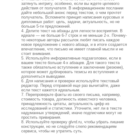
затянуть интригу, особенно, если вы ждете целевого
действия от получателя. В информационном послании
дайте небольшой анонс перед текстом, о чем прочтет
получатель. Вспомните принцип написания курсовых и
дипломных работ: цель, задачи, актуальность, но не
больше 5-ти предложений.
Делите текст на абзацы для легкости восприятия. В
идеале — не больше 6-7 строк и не меньше 2-х. Почему-
то некоторые авторы рассылок любят писать каждое
новое предложение с нового абзаца, и в итоге создается
впечатление, что письмо не имеет главной мысли и не
стоит внимания.
Используйте информативные подзаголовки, если в
вашем тексте больше 4-х абзацев. Для такого текста
также обязательно вступление и заключение (резюме),
которое может дублировать тезисы из вступления и
дополняться выводами.
Для написания и проверки используйте текстовый
редактор. Перед отправкой еще раз вычитайте, даже
если текст кажется идеальным.
Перепроверьте факты из своего письма, например,
стоимость товара, должность известного человека,
принадлежность цитаты, актуальность цифр из
исследований и статистики. Уточните, нет ли в тексте
надуманных утверждений, иначе подписчики могут не
простить привирания.
Используйте проверку glvrd.ru, чтобы убрать лишние
конструкции, но не следуйте слепо рекомендациям
сервиса, чтобы не утратить суть.