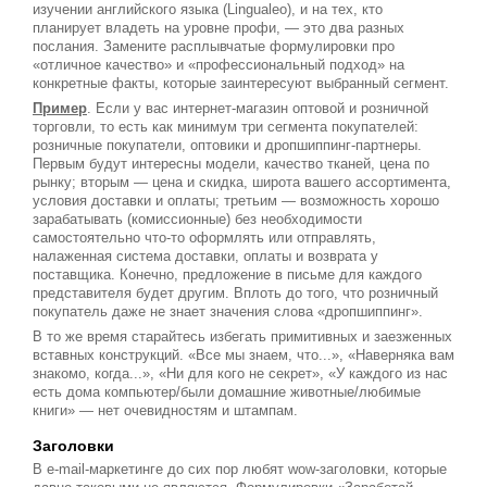
изучении английского языка (Lingualeo), и на тех, кто
планирует владеть на уровне профи, — это два разных
послания. Замените расплывчатые формулировки про
«отличное качество» и «профессиональный подход» на
конкретные факты, которые заинтересуют выбранный сегмент.
Пример
. Если у вас интернет-магазин оптовой и розничной
торговли, то есть как минимум три сегмента покупателей:
розничные покупатели, оптовики и дропшиппинг-партнеры.
Первым будут интересны модели, качество тканей, цена по
рынку; вторым — цена и скидка, широта вашего ассортимента,
условия доставки и оплаты; третьим — возможность хорошо
зарабатывать (комиссионные) без необходимости
самостоятельно что-то оформлять или отправлять,
налаженная система доставки, оплаты и возврата у
поставщика. Конечно, предложение в письме для каждого
представителя будет другим. Вплоть до того, что розничный
покупатель даже не знает значения слова «дропшиппинг».
В то же время старайтесь избегать примитивных и заезженных
вставных конструкций. «Все мы знаем, что...», «Наверняка вам
знакомо, когда...», «Ни для кого не секрет», «У каждого из нас
есть дома компьютер/были домашние животные/любимые
книги» — нет очевидностям и штампам.
Заголовки
В e-mail-маркетинге до сих пор любят wow-заголовки, которые