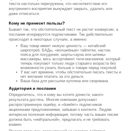
текста настолько перегружена, что несоответствие его
внутреннего восприятия вынуждает закрыть, удалить или
даже отписаться.
Кому не принесет пользы?
Бывает так, что обстоятельный текст не растит конверсию, а
послание игнорируется подписчиками. Так действительно
происходит в некоторых случаях, а именно:
Ваш товар имеет низкую ценность — китайский
ширпотреб, БАДы, «волшебные» таблетки, настои,
пояса для похудения, шорты-сауна или шлемы-
массажеры; весь ассортимент теле-магазинов, который
теперь покупают только люди старшего возраста без
возможности узнать больше о товаре перед покупкой.
У вас нет времени, чтобы обстоятельно писать тексты и
нет желания платить за это деньги.
Ваша база для рассылки куплена или сворована.
Аудитория и послание
Определитесь, что и кому вы хотите донести, какого
результата достичь. Многие компании допускают
распространенную ошибку, и «бомбят» подписчиков
акционными предложениями, забывая о контенте. Людям
интересна полезная информация, потому часть ваших писем
должна быть «нейтральной», предлагать и не требовать
взамен.