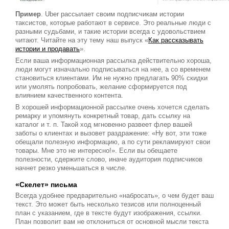
Пример
. Uber рассылает своим подписчикам истории
таксистов, которые работают в сервисе. Это реальные люди с
разными судьбами, и такие истории всегда с удовольствием
читают. Читайте на эту тему наш выпуск «
Как рассказывать
истории и продавать
».
Если ваша информационная рассылка действительно хороша,
люди могут изначально подписываться на нее, а со временем
становиться клиентами. Им не нужно предлагать 90% скидки
или умолять попробовать, желание сформируется под
влиянием качественного контента.
В хорошей информационной рассылке очень хочется сделать
ремарку и упомянуть конкретный товар, дать ссылку на
каталог и т. п. Такой ход мгновенно развеет флер вашей
заботы о клиентах и вызовет раздражение: «Ну вот, эти тоже
обещали полезную информацию, а по сути рекламируют свои
товары. Мне это не интересно!». Если вы обещаете
полезности, сдержите слово, иначе аудитория подписчиков
начнет резко уменьшаться в числе.
«Скелет» письма
Всегда удобнее предварительно «набросать», о чем будет ваш
текст. Это может быть несколько тезисов или полноценный
план с указанием, где в тексте будут изображения, ссылки.
План позволит вам не отклониться от основной мысли текста