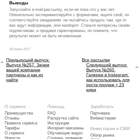
Выводы
Запускайте e-mail-рассылку, если ее пока что у вас нет.
Обязательно экспериментируйте с форматами, ищите свой, но
соответствуйте ожиданиям: не пытайтесь продать там, где от
вас ждут информации, или наоборот. Станьте интересны своим
подписчикам, и продажи гарантированы, но помните, что
результат может не быть мгновенным.
28 июня 2017
Предыдущий выпуск:
Все рассылки
Выпуск №257. Зачем
Следующий выпуск:
вашей компании
Выпуск №260.
партнеры и как их
Галереи в Instagram:
найти
как использовать для
роста продаж + 23
идеи
О сервисе
Помощь
Заработать
Преимущества
FAQ
Партнерка
Отзывы
Раскрутка сайта
Вебмастерам
Правила сервиса
Инструкции
Тарифы
Интернет-магазины
Инвесторам и СМИ
О сервисе
Обучающие видео
Обзор рынка
Новости
Словарь терминов