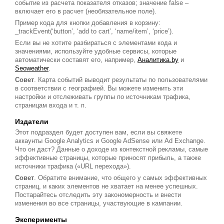
событие из расчета показателя отказов; значение false –
включает его в расчет (необязательное поле).
Пример кода для кнопки добавления в корзину:
_trackEvent(‘button’, ‘add to cart’, ‘name/item’, ‘price’).
Если вы не хотите разбираться с элементами кода и
значениями, используйте удобные сервисы, которые
автоматически составят его, например,
Аналитика.by
и
Seoweather
.
Совет
. Карта событий выводит результаты по пользователями
в соответствии с географией. Вы можете изменить эти
настройки и отслеживать группы по источникам трафика,
страницам входа и т. п.
Издатели
Этот подраздел будет доступен вам, если вы свяжете
аккаунты Google Analytics и Google AdSense или Ad Exchange.
Что он даст? Данные о доходе из контекстной рекламы, самые
эффективные страницы, которые приносят прибыль, а также
источники трафика («URL перехода»).
Совет
. Обратите внимание, что общего у самых эффективных
страниц, и каких элементов не хватает на менее успешных.
Постарайтесь отследить эту закономерность и внести
изменения во все страницы, участвующие в кампании.
Эксперименты