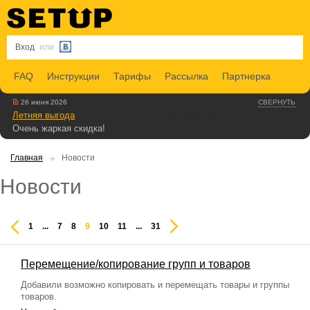
Вход
или
FAQ
Инструкции
Тарифы
Рассылка
Партнерка
26 июня 2026
СВЕРНУТЬ
Летняя выгода
Очень жаркая скидка!
Главная
Новости
Новости
1
...
7
8
9
10
11
...
31
Перемещение/копирование групп и товаров
Добавили возможно копировать и перемещать товары и группы
товаров.