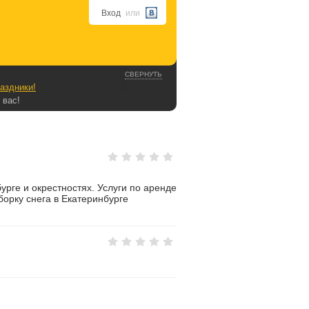
Вход
или
СВЕРНУТЬ
аздники!
 вас!
урге и окрестностях. Услуги по аренде
борку снега в Екатеринбурге