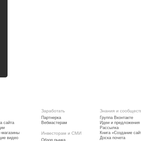
Заработать
Знания и сообщест
Партнерка
Группа Вконтакте
а сайта
Вебмастерам
Идеи и предложения
ции
Рассылка
т-магазины
Инвесторам и СМИ
Книга «Создание сай
ие видео
Доска почета
Обзор рынка