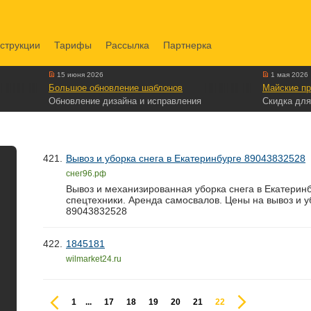
струкции
Тарифы
Рассылка
Партнерка
15 июня 2026
1 мая 2026
Большое обновление шаблонов
Майские пр
Обновление дизайна и исправления
Скидка для
421.
Вывоз и уборка снега в Екатеринбурге 89043832528
снег96.рф
Вывоз и механизированная уборка снега в Екатеринб
спецтехники. Аренда самосвалов. Цены на вывоз и у
89043832528
422.
1845181
wilmarket24.ru
1
...
17
18
19
20
21
22