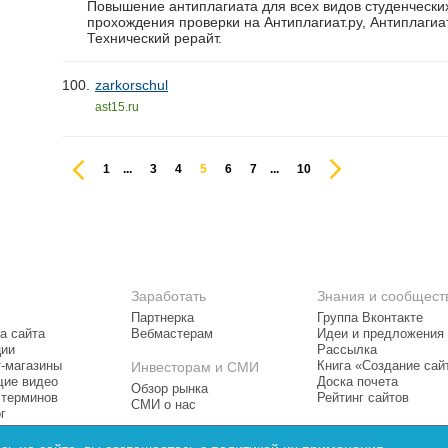
Повышение антиплагиата для всех видов студенческих
прохождения проверки на Антиплагиат.ру, Антиплагиат
Технический рерайт.
100.
zarkorschul
ast15.ru
1
...
3
4
5
6
7
...
10
Заработать
Знания и сообщест
Партнерка
Группа Вконтакте
а сайта
Вебмастерам
Идеи и предложения
ции
Рассылка
т-магазины
Инвесторам и СМИ
Книга «Создание сай
ие видео
Доска почета
Обзор рынка
 терминов
Рейтинг сайтов
СМИ о нас
г