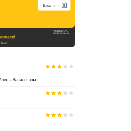
Вход
или
СВЕРНУТЬ
аздники!
 вас!
 Алены Васильевны