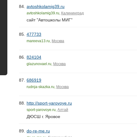
84.
avtoshkolamig39.ru
avtoshkolamig39.ru,
Калининград
сайт "Автошколы МИГ"
85.
477733
mareeva13.ru,
Москва
86.
824104
glazunovael.ru,
Москва
87.
686919
rudnja-skazka.ru,
Москва
88.
http://sport-yarovoye.ru
sport-yarovoye.ru,
Алтай
ДЮСШ г. Яровое
89.
do-re-me.ru