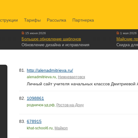
струкции
Тарифы
Рассылка
Партнерка
15 июня 2026
1 мая 2026
Большое обновление шаблонов
Майские пр
Обновление дизайна и исправления
Скидка для
81.
http://alenadmitrieva.ru/
alenadmitrieva.ru,
Нижневартовск
Личный сайт учителя начальных классов Дмитриевой
82.
1098861
родничок-уд.рф,
Ростов-на-Дону
83.
678915
khat-school6.ru,
Майкоп