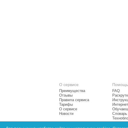
О сервисе
Помощь
Преимущества
FAQ
Отзывы
Раскрутк
Правила сервиса
Инструк
Тарифы
Интерне
О сервисе
Обучающ
Новости
Словарь
Технобло
© 2026 Конструктор сайтов
Setup.ru