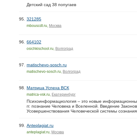
Детский сад 38 попугаев
95.
321285
mbouscdt.ru,
Москва
96.
664102
osichkischool.ru,
Волгоград
97.
matischevo-sosch.ru
matischevo-sosch.ru,
Волгоград
98.
Матрица Успеха ВСК
matrica-vsk.ru,
Екатеринбург
Психоинформациология – это новые информационные 
гг. познание Человека и Вселенной. Введение Законо
Усовершенствования Человеческой системы сознания 
99.
Anteplagiat.ru
anteplagiat.ru,
Москва