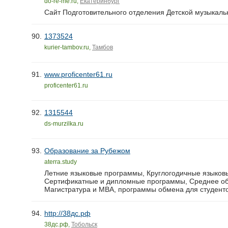
do-re-me.ru,
Екатеринбург
Сайт Подготовительного отделения Детской музыкальн
90.
1373524
kurier-tambov.ru,
Тамбов
91.
www.proficenter61.ru
proficenter61.ru
92.
1315544
ds-murzilka.ru
93.
Образование за Рубежом
aterra.study
Летние языковые программы, Круглогодичные языковы
Сертификатные и дипломные программы, Среднее об
Магистратура и MBA, программы обмена для студенто
94.
http://38дс.рф
38дс.рф,
Тобольск