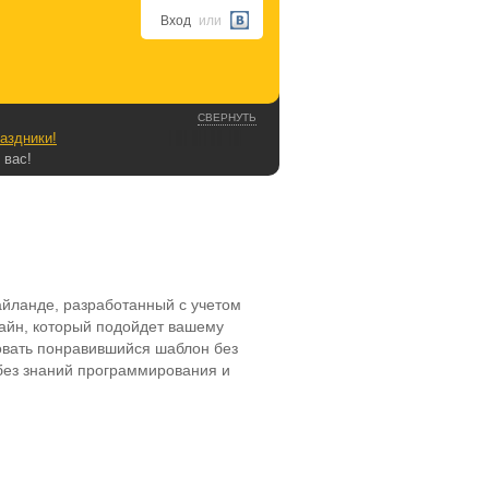
Вход
или
СВЕРНУТЬ
аздники!
 вас!
айланде, разработанный с учетом
зайн, который подойдет вашему
зовать понравившийся шаблон без
 без знаний программирования и