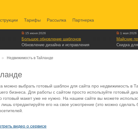
струкции
Тарифы
Рассылка
Партнерка
15 июня 2026
1 мая 2026
Большое обновление шаблонов
Майские пр
Обновление дизайна и исправления
Скидка для
Недвижимость в Тайланде
йланде
а можно выбрать готовый шаблон для сайта про недвижимость в Т
го бизнеса. Для работы с сайтом просто используйте готовый ди
но готовый макет уже не нужно. На нашем сайте вы можете исполь
 лишь отредактируйте его на свое усмотрение (это можно сделать
осетителей.
треть видео о сервисе