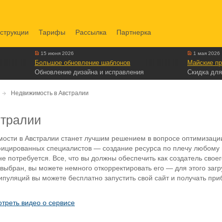
струкции
Тарифы
Рассылка
Партнерка
15 июня 2026
1 мая 2026
Большое обновление шаблонов
Майские пр
Обновление дизайна и исправления
Скидка для
Недвижимость в Австралии
стралии
мости в Австралии станет лучшим решением в вопросе оптимизаци
фицированных специалистов — создание ресурса по плечу любому 
е потребуется. Все, что вы должны обеспечить как создатель своег
 выбран, вы можете немного откорректировать его — для этого заг
ипуляций вы можете бесплатно запустить свой сайт и получать при
треть видео о сервисе