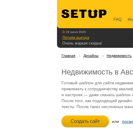
FAQ
Ин
26 июня 2026
Летняя выгода
Очень жаркая скидка!
Главная
Дизайны
Недвижимость
Недвижимость в Ав
Готовый шаблон для сайта недвижи
привлекать к сотрудничеству квали
и настроек — даже скачать шаблон н
После того, как подходящий дизайн
тексты. После таких несложных ман
или
посмо