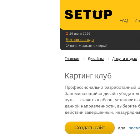
FAQ
Ин
26 июня 2026
Летняя выгода
Очень жаркая скидка!
Главная
Дизайны
Досуг и отдых
Картинг клуб
Профессионально разработанный ша
Запоминающийся дизайн убедительн
путь — скачать шаблон, установить
данной направленности, выберите 
действий завершенный, незаурядный
или
посмо