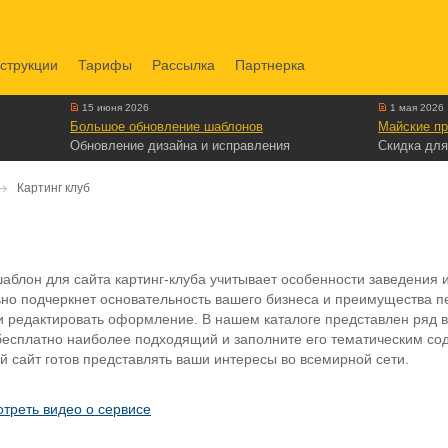
струкции
Тарифы
Рассылка
Партнерка
15 июня 2026
1 мая 2026
Большое обновление шаблонов
Майские пр
Обновление дизайна и исправления
Скидка для
Картинг клуб
блон для сайта картинг-клуба учитывает особенности заведения 
о подчеркнет основательность вашего бизнеса и преимущества п
 и редактировать оформление. В нашем каталоге представлен ряд 
бесплатно наиболее подходящий и заполните его тематическим со
 сайт готов представлять ваши интересы во всемирной сети.
треть видео о сервисе