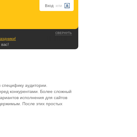
Вход
или
СВЕРНУТЬ
аздники!
 вас!
и специфику аудитории.
еред конкурентами. Более сложный
вариантов исполнения для сайтов
держимым. После этих простых