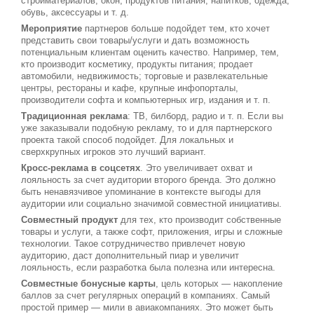
стройматериалов, окон, продуктов питания, напитков; одежда,
обувь, аксессуары и т. д.
Мероприятие
партнеров больше подойдет тем, кто хочет
представить свои товары/услуги и дать возможность
потенциальным клиентам оценить качество. Например, тем,
кто производит косметику, продукты питания; продает
автомобили, недвижимость; торговые и развлекательные
центры, рестораны и кафе, крупные инфопорталы,
производители софта и компьютерных игр, издания и т. п.
Традиционная реклама
: ТВ, билборд, радио и т. п. Если вы
уже заказывали подобную рекламу, то и для партнерского
проекта такой способ подойдет. Для локальных и
сверхкрупных игроков это лучший вариант.
Кросс-реклама в соцсетях
. Это увеличивает охват и
лояльность за счет аудитории второго бренда. Это должно
быть ненавязчивое упоминание в контексте выгоды для
аудитории или социально значимой совместной инициативы.
Совместный продукт
для тех, кто производит собственные
товары и услуги, а также софт, приложения, игры и сложные
технологии. Такое сотрудничество привлечет новую
аудиторию, даст дополнительный пиар и увеличит
лояльность, если разработка была полезна или интересна.
Совместные бонусные карты
, цель которых — накопление
баллов за счет регулярных операций в компаниях. Самый
простой пример — мили в авиакомпаниях. Это может быть