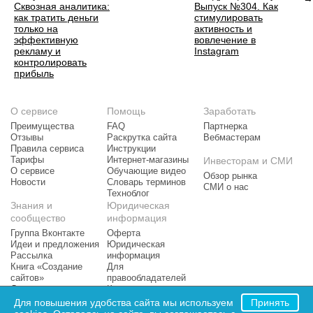
Сквозная аналитика:
Выпуск №304. Как
как тратить деньги
стимулировать
только на
активность и
эффективную
вовлечение в
рекламу и
Instagram
контролировать
прибыль
О сервисе
Помощь
Заработать
Преимущества
FAQ
Партнерка
Отзывы
Раскрутка сайта
Вебмастерам
Правила сервиса
Инструкции
Тарифы
Интернет-магазины
Инвесторам и СМИ
О сервисе
Обучающие видео
Обзор рынка
Новости
Словарь терминов
СМИ о нас
Техноблог
Знания и
Юридическая
сообщество
информация
Группа Вконтакте
Оферта
Идеи и предложения
Юридическая
Рассылка
информация
Книга «Создание
Для
сайтов»
правообладателей
Доска почета
Контактная
Рейтинг сайтов
информация
Для повышения удобства сайта мы используем
Принять