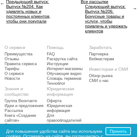
Предыдущий выпуск:
Все рассылки
Выпуск №204. Как
Следующий выпуск:
удивлять новых и
Выпуск №206.
постоянных клиентов,
Бонусные товары и
чтобы они покупали
услуги, чтобы
привлечь и удержать
клиентов
О сервисе
Помощь
Заработать
Преимущества
FAQ
Партнерка
Отзывы
Раскрутка сайта
Вебмастерам
Правила сервиса
Инструкции
Тарифы
Интернет-магазины
Инвесторам и СМИ
О сервисе
Обучающие видео
Обзор рынка
Новости
Словарь терминов
СМИ о нас
Техноблог
Знания и
Юридическая
сообщество
информация
Группа Вконтакте
Оферта
Идеи и предложения
Юридическая
Рассылка
информация
Книга «Создание
Для
сайтов»
правообладателей
Доска почета
Контактная
Рейтинг сайтов
информация
Для повышения удобства сайта мы используем
Принять
cookies. Оставаясь на сайте, вы соглашаетесь с