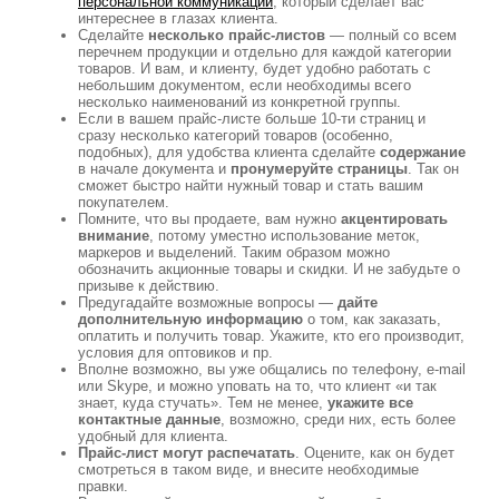
персональной коммуникации
, который сделает вас
интереснее в глазах клиента.
Сделайте
несколько прайс-листов
— полный со всем
перечнем продукции и отдельно для каждой категории
товаров. И вам, и клиенту, будет удобно работать с
небольшим документом, если необходимы всего
несколько наименований из конкретной группы.
Если в вашем прайс-листе больше 10-ти страниц и
сразу несколько категорий товаров (особенно,
подобных), для удобства клиента сделайте
содержание
в начале документа и
пронумеруйте страницы
. Так он
сможет быстро найти нужный товар и стать вашим
покупателем.
Помните, что вы продаете, вам нужно
акцентировать
внимание
, потому уместно использование меток,
маркеров и выделений. Таким образом можно
обозначить акционные товары и скидки. И не забудьте о
призыве к действию.
Предугадайте возможные вопросы —
дайте
дополнительную информацию
о том, как заказать,
оплатить и получить товар. Укажите, кто его производит,
условия для оптовиков и пр.
Вполне возможно, вы уже общались по телефону, e-mail
или Skype, и можно уповать на то, что клиент «и так
знает, куда стучать». Тем не менее,
укажите все
контактные данные
, возможно, среди них, есть более
удобный для клиента.
Прайс-лист могут распечатать
. Оцените, как он будет
смотреться в таком виде, и внесите необходимые
правки.