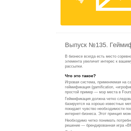
Выпуск №135. Геймиф
В бизнесе всегда есть место соревн
элемента увеличит интерес к вашем
рассылки.
Что это такое?
Игровая система, применяемая на са
геймификация (gamification, «игроф
простой пример — мэр места в Fours
Геймификация должна четко следоват
базируется на хорошо известных мет
покидает чувство необходимости по
интернет-бизнеса. Этот принцип мож
Необходимо четко понимать потребн
решение — брендированная игра «ВК