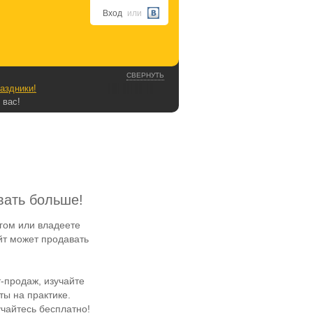
Вход
или
СВЕРНУТЬ
аздники!
 вас!
вать больше!
гом или владеете
йт может продавать
-продаж, изучайте
ы на практике.
чайтесь бесплатно!