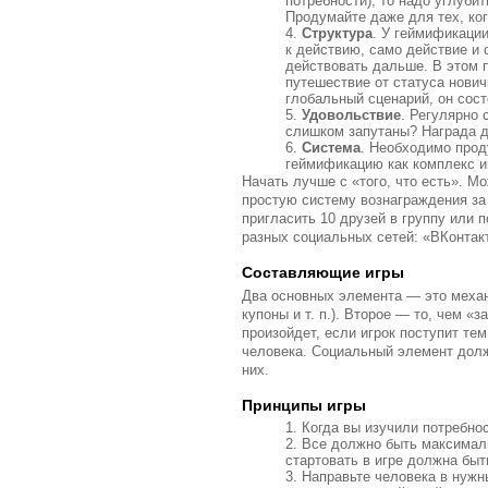
потребности), то надо углуби
Продумайте даже для тех, ког
Структура
. У геймификаци
к действию, само действие и 
действовать дальше. В этом 
путешествие от статуса нович
глобальный сценарий, он сост
Удовольствие
. Регулярно 
слишком запутаны? Награда 
Система
. Необходимо прод
геймификацию как комплекс ин
Начать лучше с «того, что есть». М
простую систему вознаграждения за
пригласить 10 друзей в группу или
разных социальных сетей: «ВКонтакте
Составляющие игры
Два основных элемента — это механи
купоны и т. п.). Второе — то, чем 
произойдет, если игрок поступит т
человека. Cоциальный элемент дол
них.
Принципы игры
Когда вы изучили потребнос
Все должно быть максималь
стартовать в игре должна быт
Направьте человека в нужн