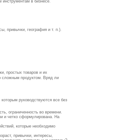
м инструментам в бизнесе.
ы, привычки, география и т. п.).
и, простых товаров и их
о сложным продуктом. Вряд ли
 которым руководствуются все без
сть, ограниченность во времени.
ми и четко сформулирована. На
ействий, которые необходимо
зраст, привычки, интересы,