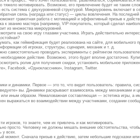
ться в процесс. Чего хочет пользователь: развлекаться, соревноваться 
о тяжело мотивировать. Возможно, его привлечение будет не таким сло
и есть система с двухуровневой структурой. Микроуровень включает в с
обратная связь (награда или статус) — циклы вовлечения. На последней
поможет грамотная работа с мотивацией и эффективный призыв к дейст
ка к званию мастера (например, VIP-покупатель, который сделал наибол
оит из множества микроуровней.
смотрите на свою игру глазами участника. Играть действительно интере
достойная?
умать, как геймификация будет реализована на сайте, для мобильного 
формации об игроках, структуры, сценария, механик и т. д.
ожно самостоятельно проводить эксперименты с рейтингом пользователей
 необходимое действие. Возможно, этого будет вполне достаточно. Куп
 посмотреть ролик для получения скидки, установить мобильное приложе
», Facebook, «Одноклассники», Instagram, Twitter.
ки и динамики. Первое — это то, что видит пользователь: правила, сис
«заведуете» вы. Динамики раскрывают взаимосвязь между механиками и це
ем или иным образом. Немаловажная составляющая — эстетика игры, а и
жен выражаться во взаимодействии между участниками, создании сооб
ти игроков, то знаете, чем их привлечь и как мотивировать.
но просто. Человеку не должны мешать внешние обстоятельства, чтоб
ь у всех.
ый момент. Сначала призыв к действию, затем небольшие подсказки ил