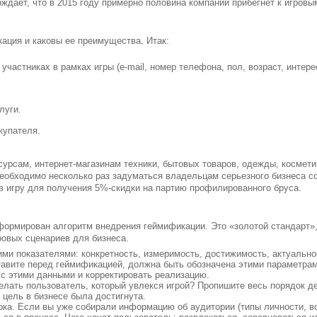
рждает, что в 2015 году примерно половина компаний прибегнет к игровы
ация и каковы ее преимущества. Итак:
частниках в рамках игры (e-mail, номер телефона, пол, возраст, интерес
луги.
купателя.
рсам, интернет-магазинам техники, бытовых товаров, одежды, косметик
еобходимо несколько раз задуматься владельцам серьезного бизнеса с
 в игру для получения 5%-скидки на партию профилированного бруса.
формирован алгоритм внедрения геймификации. Это «золотой стандарт»,
ровых сценариев для бизнеса.
ими показателями: конкретность, измеримость, достижимость, актуально
тавите перед геймификацией, должна быть обозначена этими параметра
 с этими данными и корректировать реализацию.
елать пользователь, который увлекся игрой? Пропишите весь порядок д
 цель в бизнесе была достигнута.
ока. Если вы уже собирали информацию об аудитории (типы личности, во