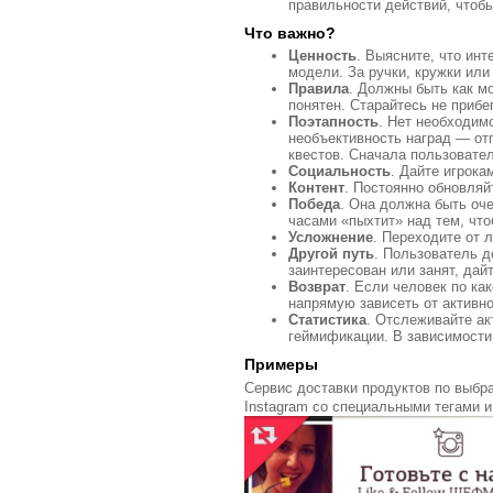
правильности действий, чтоб
Что важно?
Ценность
. Выясните, что ин
модели. За ручки, кружки ил
Правила
. Должны быть как м
понятен. Старайтесь не прибе
Поэтапность
. Нет необходим
необъективность наград — отп
квестов. Сначала пользовате
Социальность
. Дайте игрок
Контент
. Постоянно обновляй
Победа
. Она должна быть оче
часами «пыхтит» над тем, чтоб
Усложнение
. Переходите от 
Другой путь
. Пользователь д
заинтересован или занят, дайт
Возврат
. Если человек по ка
напрямую зависеть от активно
Статистика
. Отслеживайте ак
геймификации. В зависимости 
Примеры
Сервис доставки продуктов по выб
Instagram со специальными тегами и