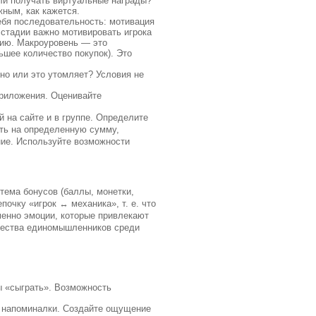
или получать виртуальные награды?
жным, как кажется.
ебя последовательность: мотивация
 стадии важно мотивировать игрока
вию. Макроуровень — это
ьшее количество покупок). Это
сно или это утомляет? Условия не
приложения. Оценивайте
 на сайте и в группе. Определите
ить на определенную сумму,
ние. Используйте возможности
тема бонусов (баллы, монетки,
почку «игрок ↔ механика», т. е. что
менно эмоции, которые привлекают
щества единомышленников среди
ы «сыграть». Возможность
и напоминалки. Создайте ощущение