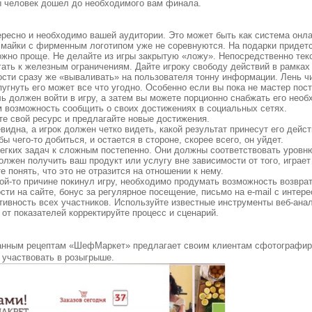
ы человек дошел до необходимого вам финала.
тересно и необходимо вашей аудитории. Это может быть как система онла
и майки с фирменным логотипом уже не соревнуются. На подарки придет
ожно проще. Не делайте из игры закрытую «ложу». Непосредственно тек
гать к железным ограничениям. Дайте игроку свободу действий в рамках 
ости сразу же «вываливать» на пользователя тонну информации. Лень чи
угнуть его может все что угодно. Особенно если вы пока не мастер пос
ль должен войти в игру, а затем вы можете порционно снабжать его нео
ам возможность сообщить о своих достижениях в социальных сетях.
те свой ресурс и предлагайте новые достижения.
видна, а игрок должен четко видеть, какой результат принесут его дейс
ы чего-то добиться, и остается в стороне, скорее всего, он уйдет.
легких задач к сложным постепенно. Они должны соответствовать уровню
олжен получить ваш продукт или услугу вне зависимости от того, играет 
е понять, что это не отразится на отношении к нему.
кой-то причине покинул игру, необходимо продумать возможность возврат
сти на сайте, бонус за регулярное посещение, письмо на e-mail с интер
тивность всех участников. Используйте известные инструменты веб-ана
от показателей корректируйте процесс и сценарий.
ранным рецептам «ШефМаркет» предлагает своим клиентам сфотографиро
 участвовать в розыгрыше.