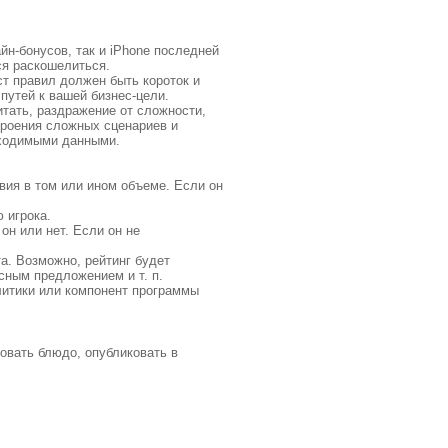
йн-бонусов, так и iPhone последней
ся раскошелиться.
ст правил должен быть короток и
путей к вашей бизнес-цели.
тать, раздражение от сложности,
троения сложных сценариев и
бходимыми данными.
твия в том или ином объеме. Если он
 игрока.
он или нет. Если он не
а. Возможно, рейтинг будет
есным предложением и т. п.
литики или компонент программы
вать блюдо, опубликовать в