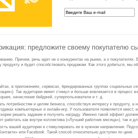
икация: предложите своему покупателю сы
ованию. Причем, речь идет не о конкурентах на рынке, а о покупателях.
у продукту и будет способствовать продажам. Как этого добиться, мы 
йтах, в приложениях, сервисах, брендированных группах социальных се
икация»). Так аудитория имеет стимул и больше вовлекается в процесс 
quare, начисление бейджей, суперпользователи и т. д.
ь потребностям и целям бизнеса, способствуя интересу к продукту, а н
одиках компьютерных и онлайн-игр. У пользователя появляется квест, 
скорее решить задание и получить награду. Именно такой эффект долже
ет работать как внутри коллектива («Лучший работник месяца»), так и дл
ость вашей аудитории и стимулировать ее в нужном направлении. Подго
онтакте» или Facebook. Такой способ относительно доступен по цене.