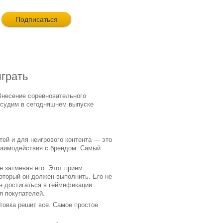
грать
 Внесение соревновательного
обсудим в сегодняшнем выпуске
тей и для неигрового контента — это
взаимодействия с брендом. Самый
е затмевая его. Этот прием
который он должен выполнить. Его не
н достигаться в геймификации
я покупателей.
товка решит все. Самое простое