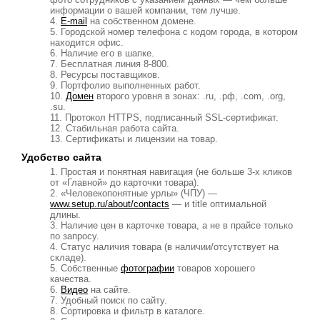
информации о вашей компании, тем лучше.
E-mail
на собственном домене.
Городской номер телефона с кодом города, в котором
находится офис.
Наличие его в шапке.
Бесплатная линия 8-800.
Ресурсы поставщиков.
Портфолио выполненных работ.
Домен
второго уровня в зонах: .ru, .рф, .com, .org,
.su.
Протокол HTTPS, подписанный SSL-сертификат.
Стабильная работа сайта.
Сертификаты и лицензии на товар.
Удобство сайта
Простая и понятная навигация (не больше 3-х кликов
от «Главной» до карточки товара).
«Человекопонятные урлы» (ЧПУ) —
www.setup.ru/about/contacts
— и title оптимальной
длины.
Наличие цен в карточке товара, а не в прайсе только
по запросу.
Статус наличия товара (в наличии/отсутствует на
складе).
Собственные
фотографии
товаров хорошего
качества.
Видео
на сайте.
Удобный поиск по сайту.
Сортировка и фильтр в каталоге.