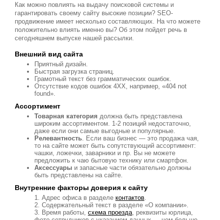
Как можно повлиять на выдачу поисковой системы и
гарантировать своему сайту высокие позиции? SEO-
продвижение имеет несколько составляющих. На что можете
положительно влиять именно вы? Об этом пойдет речь в
сегодняшнем выпуске нашей рассылки.
Внешний вид сайта
Приятный дизайн.
Быстрая загрузка страниц.
Грамотный текст без грамматических ошибок.
Отсутствие кодов ошибок 4ХХ, например, «404 not
found».
Ассортимент
Товарная категория
должна быть представлена
широким ассортиментом. 1-2 позиций недостаточно,
даже если они самые выгодные и популярные.
Релевантность
. Если ваш бизнес — это продажа чая,
то на сайте может быть сопутствующий ассортимент:
чашки, ложечки, заварники и пр. Вы не можете
предложить к чаю бытовую технику или смартфон.
Аксессуары
и запасные части обязательно должны
быть представлены на сайте.
Внутренние факторы доверия к сайту
Адрес офиса в разделе
контактов
.
Содержательный текст в разделе «О компании».
Время работы,
схема проезда
, реквизиты юрлица,
фото сотрудников с указанием данных — чем больше