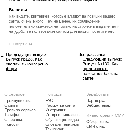
Новое SEO: изменения в ранжировании Яндекса.
Выводы
Как видите, критериев, которые влияют на позиции вашего
сайта, очень много. Тем не менее, их соблюдение
положительно скажется не только на строчке в выдаче, но и
на удобстве пользования сайтом для ваших посетителей.
13 ноября 2014
Предыдущий выпуск:
Все рассылки
Выпуск №128. Как
Следующий выпуск:
увеличить конверсию
Выпуск №130. Как
форм
организовать
новостной блок на
сайте
О сервисе
Помощь
Заработать
Преимущества
FAQ
Партнерка
Отзывы
Раскрутка сайта
Вебмастерам
Правила сервиса
Инструкции
Тарифы
Интернет-магазины
Инвесторам и СМИ
О сервисе
Обучающие видео
Обзор рынка
Новости
Словарь терминов
СМИ о нас
Техноблог