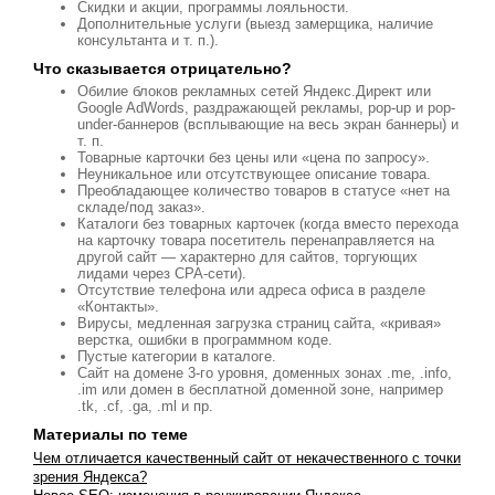
Скидки и акции, программы лояльности.
Дополнительные услуги (выезд замерщика, наличие
консультанта и т. п.).
Что сказывается отрицательно?
Обилие блоков рекламных сетей Яндекс.Директ или
Google AdWords, раздражающей рекламы, pop-up и pop-
under-баннеров (всплывающие на весь экран баннеры) и
т. п.
Товарные карточки без цены или «цена по запросу».
Неуникальное или отсутствующее описание товара.
Преобладающее количество товаров в статусе «нет на
складе/под заказ».
Каталоги без товарных карточек (когда вместо перехода
на карточку товара посетитель перенаправляется на
другой сайт — характерно для сайтов, торгующих
лидами через CPA-сети).
Отсутствие телефона или адреса офиса в разделе
«Контакты».
Вирусы, медленная загрузка страниц сайта, «кривая»
верстка, ошибки в программном коде.
Пустые категории в каталоге.
Сайт на домене 3-го уровня, доменных зонах .me, .info,
.im или домен в бесплатной доменной зоне, например
.tk, .cf, .ga, .ml и пр.
Материалы по теме
Чем отличается качественный сайт от некачественного с точки
зрения Яндекса?