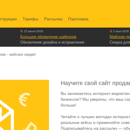
струкции
Тарифы
Рассылка
Партнерка
15 июня 2026
1 мая 2026
Большое обновление шаблонов
Майские пр
Обновление дизайна и исправления
Скидка для
ки – майские скидки!
Научите свой сайт прода
Вы занимаетесь интернет-маркетин
бизнесом? Мы уверены, что ваш са
больше!
Читайте о лучших методах интернет
реальные кейсы и применяйте совет
Подписывайтесь на рассылку — обу