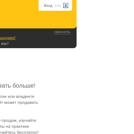
Вход
или
СВЕРНУТЬ
аздники!
 вас!
вать больше!
гом или владеете
йт может продавать
-продаж, изучайте
ы на практике.
чайтесь бесплатно!